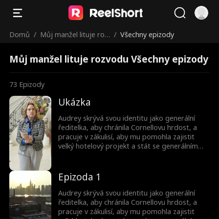
Domů
/
Můj manžel lituje roz
/
Všechny epizody
vodu
Můj manžel lituje rozvodu Všechny epizody
73
Epizody
Ukázka
Audrey skrývá svou identitu jako generální
ředitelka, aby chránila Cornellovu hrdost, a
pracuje v zákulisí, aby mu pomohla zajistit
velký hotelový projekt a stát se generálním
ředitelem hotelu. Jak mu pomáhá stoupat po
žebříčku, vrací se jeho první láska, Cecilia, což
napíná jejich vztah. Mezitím Audrey čelí
Epizoda 1
neustálému tlaku od svého okolí, včetně
Cornella, což ji nutí zvažovat rozvod. Po
Audrey skrývá svou identitu jako generální
nesčetných poníženích si konečně uvědomí
ředitelka, aby chránila Cornellovu hrdost, a
svou hodnotu a cenu, kterou platí za
pracuje v zákulisí, aby mu pomohla zajistit