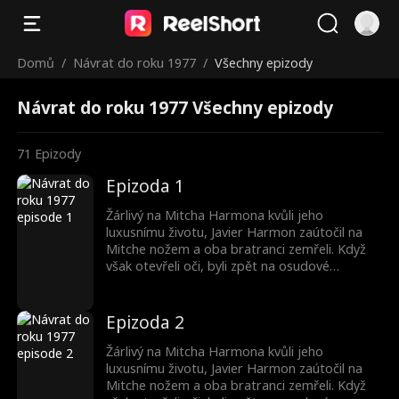
Domů
/
Návrat do roku 1977
/
Všechny epizody
Návrat do roku 1977 Všechny epizody
71
Epizody
Epizoda 1
Žárlivý na Mitcha Harmona kvůli jeho
luxusnímu životu, Javier Harmon zaútočil na
Mitche nožem a oba bratranci zemřeli. Když
však otevřeli oči, byli zpět na osudové
svatební noci v roce 1977, která jejich životy
nasměrovala na rozdílné cesty! S vzpomínkami
na svůj minulý život si Javier vzal Patsy
Epizoda 2
Reevesovou, adoptovanou dívku, místo aby si
vyměnil nevěsty s Mitchem. Myslel si, že
Žárlivý na Mitcha Harmona kvůli jeho
Mitchovu budoucnost ukradne, ale jen se
luxusnímu životu, Javier Harmon zaútočil na
propadl hlouběji do neštěstí. Mezitím Mitch
Mitche nožem a oba bratranci zemřeli. Když