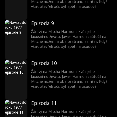
propadl hlouběji do neštěstí. Mezitím Mitch
Mitche nožem a oba bratranci zemřeli. Když
vybudoval život bohatší na lásku, smysl a
však otevřeli oči, byli zpět na osudové
úspěch než dříve s Margie.
svatební noci v roce 1977, která jejich životy
nasměrovala na rozdílné cesty! S vzpomínkami
na svůj minulý život si Javier vzal Patsy
Epizoda 9
Reevesovou, adoptovanou dívku, místo aby si
vyměnil nevěsty s Mitchem. Myslel si, že
Žárlivý na Mitcha Harmona kvůli jeho
Mitchovu budoucnost ukradne, ale jen se
luxusnímu životu, Javier Harmon zaútočil na
propadl hlouběji do neštěstí. Mezitím Mitch
Mitche nožem a oba bratranci zemřeli. Když
vybudoval život bohatší na lásku, smysl a
však otevřeli oči, byli zpět na osudové
úspěch než dříve s Margie.
svatební noci v roce 1977, která jejich životy
nasměrovala na rozdílné cesty! S vzpomínkami
na svůj minulý život si Javier vzal Patsy
Epizoda 10
Reevesovou, adoptovanou dívku, místo aby si
vyměnil nevěsty s Mitchem. Myslel si, že
Žárlivý na Mitcha Harmona kvůli jeho
Mitchovu budoucnost ukradne, ale jen se
luxusnímu životu, Javier Harmon zaútočil na
propadl hlouběji do neštěstí. Mezitím Mitch
Mitche nožem a oba bratranci zemřeli. Když
vybudoval život bohatší na lásku, smysl a
však otevřeli oči, byli zpět na osudové
úspěch než dříve s Margie.
svatební noci v roce 1977, která jejich životy
nasměrovala na rozdílné cesty! S vzpomínkami
na svůj minulý život si Javier vzal Patsy
Epizoda 11
Reevesovou, adoptovanou dívku, místo aby si
vyměnil nevěsty s Mitchem. Myslel si, že
Žárlivý na Mitcha Harmona kvůli jeho
Mitchovu budoucnost ukradne, ale jen se
luxusnímu životu, Javier Harmon zaútočil na