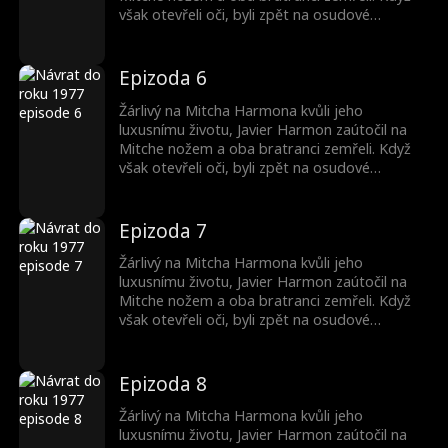
vybudoval život bohatší na lásku, smysl a
však otevřeli oči, byli zpět na osudové
úspěch než dříve s Margie.
svatební noci v roce 1977, která jejich životy
nasměrovala na rozdílné cesty! S vzpomínkami
na svůj minulý život si Javier vzal Patsy
Epizoda 6
Reevesovou, adoptovanou dívku, místo aby si
vyměnil nevěsty s Mitchem. Myslel si, že
Žárlivý na Mitcha Harmona kvůli jeho
Mitchovu budoucnost ukradne, ale jen se
luxusnímu životu, Javier Harmon zaútočil na
propadl hlouběji do neštěstí. Mezitím Mitch
Mitche nožem a oba bratranci zemřeli. Když
vybudoval život bohatší na lásku, smysl a
však otevřeli oči, byli zpět na osudové
úspěch než dříve s Margie.
svatební noci v roce 1977, která jejich životy
nasměrovala na rozdílné cesty! S vzpomínkami
na svůj minulý život si Javier vzal Patsy
Epizoda 7
Reevesovou, adoptovanou dívku, místo aby si
vyměnil nevěsty s Mitchem. Myslel si, že
Žárlivý na Mitcha Harmona kvůli jeho
Mitchovu budoucnost ukradne, ale jen se
luxusnímu životu, Javier Harmon zaútočil na
propadl hlouběji do neštěstí. Mezitím Mitch
Mitche nožem a oba bratranci zemřeli. Když
vybudoval život bohatší na lásku, smysl a
však otevřeli oči, byli zpět na osudové
úspěch než dříve s Margie.
svatební noci v roce 1977, která jejich životy
nasměrovala na rozdílné cesty! S vzpomínkami
na svůj minulý život si Javier vzal Patsy
Epizoda 8
Reevesovou, adoptovanou dívku, místo aby si
vyměnil nevěsty s Mitchem. Myslel si, že
Žárlivý na Mitcha Harmona kvůli jeho
Mitchovu budoucnost ukradne, ale jen se
luxusnímu životu, Javier Harmon zaútočil na