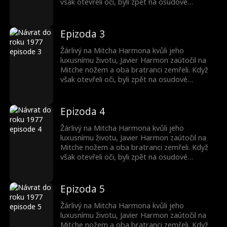
vybudoval život bohatší na lásku, smysl a
však otevřeli oči, byli zpět na osudové
úspěch než dříve s Margie.
svatební noci v roce 1977, která jejich životy
nasměrovala na rozdílné cesty! S vzpomínkami
na svůj minulý život si Javier vzal Patsy
Epizoda 3
Reevesovou, adoptovanou dívku, místo aby si
vyměnil nevěsty s Mitchem. Myslel si, že
Žárlivý na Mitcha Harmona kvůli jeho
Mitchovu budoucnost ukradne, ale jen se
luxusnímu životu, Javier Harmon zaútočil na
propadl hlouběji do neštěstí. Mezitím Mitch
Mitche nožem a oba bratranci zemřeli. Když
vybudoval život bohatší na lásku, smysl a
však otevřeli oči, byli zpět na osudové
úspěch než dříve s Margie.
svatební noci v roce 1977, která jejich životy
nasměrovala na rozdílné cesty! S vzpomínkami
na svůj minulý život si Javier vzal Patsy
Epizoda 4
Reevesovou, adoptovanou dívku, místo aby si
vyměnil nevěsty s Mitchem. Myslel si, že
Žárlivý na Mitcha Harmona kvůli jeho
Mitchovu budoucnost ukradne, ale jen se
luxusnímu životu, Javier Harmon zaútočil na
propadl hlouběji do neštěstí. Mezitím Mitch
Mitche nožem a oba bratranci zemřeli. Když
vybudoval život bohatší na lásku, smysl a
však otevřeli oči, byli zpět na osudové
úspěch než dříve s Margie.
svatební noci v roce 1977, která jejich životy
nasměrovala na rozdílné cesty! S vzpomínkami
na svůj minulý život si Javier vzal Patsy
Epizoda 5
Reevesovou, adoptovanou dívku, místo aby si
vyměnil nevěsty s Mitchem. Myslel si, že
Žárlivý na Mitcha Harmona kvůli jeho
Mitchovu budoucnost ukradne, ale jen se
luxusnímu životu, Javier Harmon zaútočil na
propadl hlouběji do neštěstí. Mezitím Mitch
Mitche nožem a oba bratranci zemřeli. Když