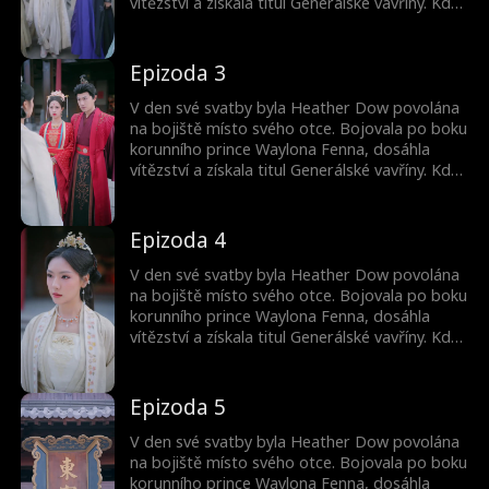
vítězství a získala titul Generálské vavříny. Když
se však vrátila, zjistila, že se její manžel Josh
Hagar oženil s urozenou ženou kvůli moci.
Navíc poslal její chudou sestru jako konkubínu.
Epizoda 3
Poháněna zradou se Heather vydala na cestu
pomsty. Zatímco obrátila Joshův svět vzhůru
V den své svatby byla Heather Dow povolána
nohama, v temnotě na ni a Waylona čekaly
na bojiště místo svého otce. Bojovala po boku
ještě temnější intriky.
korunního prince Waylona Fenna, dosáhla
vítězství a získala titul Generálské vavříny. Když
se však vrátila, zjistila, že se její manžel Josh
Hagar oženil s urozenou ženou kvůli moci.
Navíc poslal její chudou sestru jako konkubínu.
Epizoda 4
Poháněna zradou se Heather vydala na cestu
pomsty. Zatímco obrátila Joshův svět vzhůru
V den své svatby byla Heather Dow povolána
nohama, v temnotě na ni a Waylona čekaly
na bojiště místo svého otce. Bojovala po boku
ještě temnější intriky.
korunního prince Waylona Fenna, dosáhla
vítězství a získala titul Generálské vavříny. Když
se však vrátila, zjistila, že se její manžel Josh
Hagar oženil s urozenou ženou kvůli moci.
Navíc poslal její chudou sestru jako konkubínu.
Epizoda 5
Poháněna zradou se Heather vydala na cestu
pomsty. Zatímco obrátila Joshův svět vzhůru
V den své svatby byla Heather Dow povolána
nohama, v temnotě na ni a Waylona čekaly
na bojiště místo svého otce. Bojovala po boku
ještě temnější intriky.
korunního prince Waylona Fenna, dosáhla