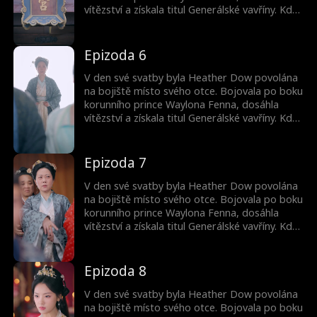
vítězství a získala titul Generálské vavříny. Když
se však vrátila, zjistila, že se její manžel Josh
Hagar oženil s urozenou ženou kvůli moci.
Navíc poslal její chudou sestru jako konkubínu.
Epizoda 6
Poháněna zradou se Heather vydala na cestu
pomsty. Zatímco obrátila Joshův svět vzhůru
V den své svatby byla Heather Dow povolána
nohama, v temnotě na ni a Waylona čekaly
na bojiště místo svého otce. Bojovala po boku
ještě temnější intriky.
korunního prince Waylona Fenna, dosáhla
vítězství a získala titul Generálské vavříny. Když
se však vrátila, zjistila, že se její manžel Josh
Hagar oženil s urozenou ženou kvůli moci.
Navíc poslal její chudou sestru jako konkubínu.
Epizoda 7
Poháněna zradou se Heather vydala na cestu
pomsty. Zatímco obrátila Joshův svět vzhůru
V den své svatby byla Heather Dow povolána
nohama, v temnotě na ni a Waylona čekaly
na bojiště místo svého otce. Bojovala po boku
ještě temnější intriky.
korunního prince Waylona Fenna, dosáhla
vítězství a získala titul Generálské vavříny. Když
se však vrátila, zjistila, že se její manžel Josh
Hagar oženil s urozenou ženou kvůli moci.
Navíc poslal její chudou sestru jako konkubínu.
Epizoda 8
Poháněna zradou se Heather vydala na cestu
pomsty. Zatímco obrátila Joshův svět vzhůru
V den své svatby byla Heather Dow povolána
nohama, v temnotě na ni a Waylona čekaly
na bojiště místo svého otce. Bojovala po boku