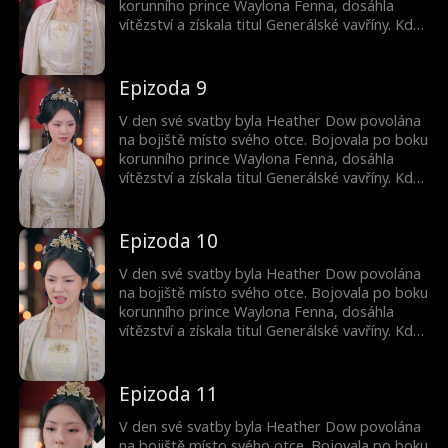
ještě temnější intriky.
korunního prince Waylona Fenna, dosáhla
vítězství a získala titul Generálské vavříny. Když
se však vrátila, zjistila, že se její manžel Josh
Hagar oženil s urozenou ženou kvůli moci.
Navíc poslal její chudou sestru jako konkubínu.
Epizoda 9
Poháněna zradou se Heather vydala na cestu
pomsty. Zatímco obrátila Joshův svět vzhůru
V den své svatby byla Heather Dow povolána
nohama, v temnotě na ni a Waylona čekaly
na bojiště místo svého otce. Bojovala po boku
ještě temnější intriky.
korunního prince Waylona Fenna, dosáhla
vítězství a získala titul Generálské vavříny. Když
se však vrátila, zjistila, že se její manžel Josh
Hagar oženil s urozenou ženou kvůli moci.
Navíc poslal její chudou sestru jako konkubínu.
Epizoda 10
Poháněna zradou se Heather vydala na cestu
pomsty. Zatímco obrátila Joshův svět vzhůru
V den své svatby byla Heather Dow povolána
nohama, v temnotě na ni a Waylona čekaly
na bojiště místo svého otce. Bojovala po boku
ještě temnější intriky.
korunního prince Waylona Fenna, dosáhla
vítězství a získala titul Generálské vavříny. Když
se však vrátila, zjistila, že se její manžel Josh
Hagar oženil s urozenou ženou kvůli moci.
Navíc poslal její chudou sestru jako konkubínu.
Epizoda 11
Poháněna zradou se Heather vydala na cestu
pomsty. Zatímco obrátila Joshův svět vzhůru
V den své svatby byla Heather Dow povolána
nohama, v temnotě na ni a Waylona čekaly
na bojiště místo svého otce. Bojovala po boku