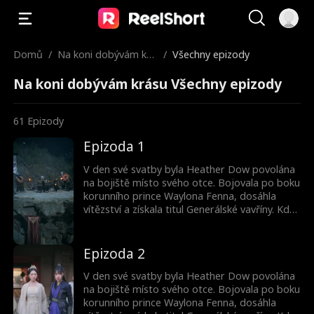
Domů
/
Na koni dobývám krá
/
Všechny epizody
su
Na koni dobývám krásu Všechny epizody
61
Epizody
Epizoda 1
V den své svatby byla Heather Dow povolána
na bojiště místo svého otce. Bojovala po boku
korunního prince Waylona Fenna, dosáhla
vítězství a získala titul Generálské vavříny. Když
se však vrátila, zjistila, že se její manžel Josh
Hagar oženil s urozenou ženou kvůli moci.
Navíc poslal její chudou sestru jako konkubínu.
Epizoda 2
Poháněna zradou se Heather vydala na cestu
pomsty. Zatímco obrátila Joshův svět vzhůru
V den své svatby byla Heather Dow povolána
nohama, v temnotě na ni a Waylona čekaly
na bojiště místo svého otce. Bojovala po boku
ještě temnější intriky.
korunního prince Waylona Fenna, dosáhla