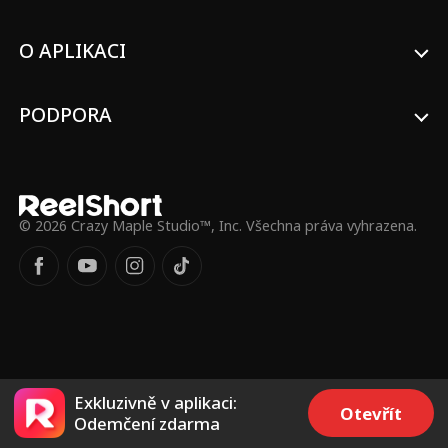
nečekal, a když se jejich rivalita změní v
romantiku, musí se oba chlapci rozhodnout,
co všechno jsou ochotni pro lásku riskovat.
O APLIKACI
PODPORA
© 2026 Crazy Maple Studio™, Inc. Všechna práva vyhrazena.
Exkluzivně v aplikaci:
Otevřít
Odemčení zdarma