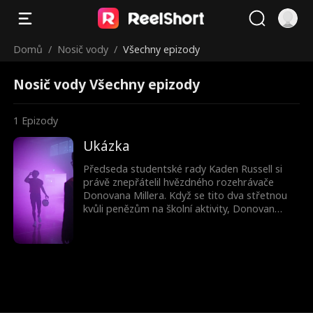
Domů
/
Nosič vody
/
Všechny epizody
Nosič vody Všechny epizody
1
Epizody
Ukázka
Předseda studentské rady Kaden Russell si
právě znepřátelil hvězdného rozehrávače
Donovana Millera. Když se tito dva střetnou
kvůli penězům na školní aktivity, Donovan
zajde příliš daleko a utrousí krutou poznámku.
Kaden se mu pomstí tím, že obarví dresy
fotbalového týmu na duhovo. Jenže když se
kvůli tomuto žertíku Donovan během zápasu
zraní, dostane Kaden za trest úkol dělat
Donovanovi „nosiče vody“. Nucená blízkost v
Donovanovi probudí city, které by nikdy