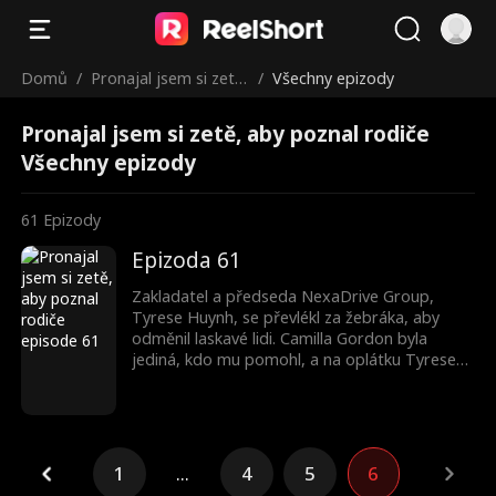
Domů
/
Pronajal jsem si zetě,
/
Všechny epizody
aby poznal rodiče
Pronajal jsem si zetě, aby poznal rodiče
Všechny epizody
61
Epizody
Epizoda 61
Zakladatel a předseda NexaDrive Group,
Tyrese Huynh, se převlékl za žebráka, aby
odměnil laskavé lidi. Camilla Gordon byla
jediná, kdo mu pomohl, a na oplátku Tyrese
souhlasil, že se bude vydávat za jejího přítele,
aby unikla matčiným neustálým
dohazovačkám. Když ale přišli na matčinu
narozeninovou oslavu, Tyrese čelil urážkám od
její rodiny. Camilla však stála po jeho boku.
1
...
4
5
6
Tehdy zjistila, že Tyrese je Závodní Legenda,