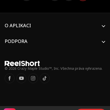
kterou tajně obdivovala léta! To, co začalo
jako předstíraný románek, se brzy rozvinulo v
něco mnohem skutečnějšího, než oba
očekávali.
O APLIKACI
PODPORA
© 2026 Crazy Maple Studio™, Inc. Všechna práva vyhrazena.