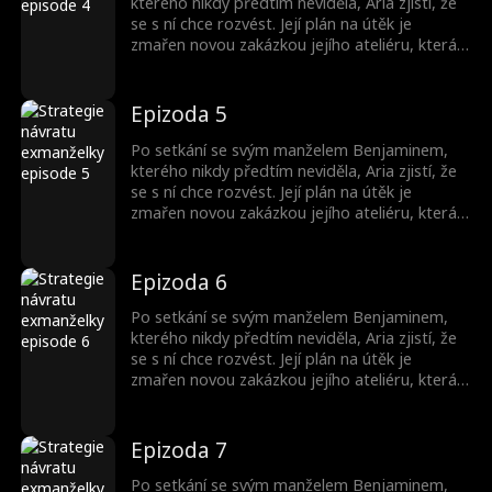
kterého nikdy předtím neviděla, Aria zjistí, že
se s ní chce rozvést. Její plán na útěk je
zmařen novou zakázkou jejího ateliéru, která
je navrhnout Benjaminův nový dům. Aria
skryje svou identitu a začne s Benjaminem
pracovat kvůli penězům. Během této doby se
Epizoda 5
Benjamin zamiluje do své designérky Arie,
zatímco ona k němu také začne něco cítit...
Po setkání se svým manželem Benjaminem,
kterého nikdy předtím neviděla, Aria zjistí, že
se s ní chce rozvést. Její plán na útěk je
zmařen novou zakázkou jejího ateliéru, která
je navrhnout Benjaminův nový dům. Aria
skryje svou identitu a začne s Benjaminem
pracovat kvůli penězům. Během této doby se
Epizoda 6
Benjamin zamiluje do své designérky Arie,
zatímco ona k němu také začne něco cítit...
Po setkání se svým manželem Benjaminem,
kterého nikdy předtím neviděla, Aria zjistí, že
se s ní chce rozvést. Její plán na útěk je
zmařen novou zakázkou jejího ateliéru, která
je navrhnout Benjaminův nový dům. Aria
skryje svou identitu a začne s Benjaminem
pracovat kvůli penězům. Během této doby se
Epizoda 7
Benjamin zamiluje do své designérky Arie,
zatímco ona k němu také začne něco cítit...
Po setkání se svým manželem Benjaminem,