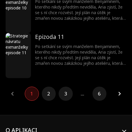
zatímco ona k němu také začne něco cítit...
Po setkání se svým manželem Benjaminem,
kterého nikdy předtím neviděla, Aria zjistí, že
se s ní chce rozvést. Její plán na útěk je
zmařen novou zakázkou jejího ateliéru, která
je navrhnout Benjaminův nový dům. Aria
skryje svou identitu a začne s Benjaminem
pracovat kvůli penězům. Během této doby se
Epizoda 11
Benjamin zamiluje do své designérky Arie,
zatímco ona k němu také začne něco cítit...
Po setkání se svým manželem Benjaminem,
kterého nikdy předtím neviděla, Aria zjistí, že
se s ní chce rozvést. Její plán na útěk je
zmařen novou zakázkou jejího ateliéru, která
je navrhnout Benjaminův nový dům. Aria
skryje svou identitu a začne s Benjaminem
pracovat kvůli penězům. Během této doby se
Benjamin zamiluje do své designérky Arie,
zatímco ona k němu také začne něco cítit...
1
2
3
...
6
O APLIKACI