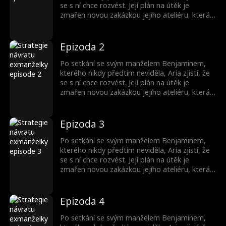
se s ní chce rozvést. Její plán na útěk je
zmařen novou zakázkou jejího ateliéru, která
je navrhnout Benjaminův nový dům. Aria
skryje svou identitu a začne s Benjaminem
pracovat kvůli penězům. Během této doby se
Epizoda 2
Benjamin zamiluje do své designérky Arie,
zatímco ona k němu také začne něco cítit...
Po setkání se svým manželem Benjaminem,
kterého nikdy předtím neviděla, Aria zjistí, že
se s ní chce rozvést. Její plán na útěk je
zmařen novou zakázkou jejího ateliéru, která
je navrhnout Benjaminův nový dům. Aria
skryje svou identitu a začne s Benjaminem
pracovat kvůli penězům. Během této doby se
Epizoda 3
Benjamin zamiluje do své designérky Arie,
zatímco ona k němu také začne něco cítit...
Po setkání se svým manželem Benjaminem,
kterého nikdy předtím neviděla, Aria zjistí, že
se s ní chce rozvést. Její plán na útěk je
zmařen novou zakázkou jejího ateliéru, která
je navrhnout Benjaminův nový dům. Aria
skryje svou identitu a začne s Benjaminem
pracovat kvůli penězům. Během této doby se
Epizoda 4
Benjamin zamiluje do své designérky Arie,
zatímco ona k němu také začne něco cítit...
Po setkání se svým manželem Benjaminem,