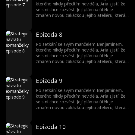
kterého nikdy předtím neviděla, Aria zjistí, že
se s ní chce rozvést. Její plán na útěk je
zmařen novou zakázkou jejího ateliéru, která
je navrhnout Benjaminův nový dům. Aria
skryje svou identitu a začne s Benjaminem
pracovat kvůli penězům. Během této doby se
Epizoda 8
Benjamin zamiluje do své designérky Arie,
zatímco ona k němu také začne něco cítit...
Po setkání se svým manželem Benjaminem,
kterého nikdy předtím neviděla, Aria zjistí, že
se s ní chce rozvést. Její plán na útěk je
zmařen novou zakázkou jejího ateliéru, která
je navrhnout Benjaminův nový dům. Aria
skryje svou identitu a začne s Benjaminem
pracovat kvůli penězům. Během této doby se
Epizoda 9
Benjamin zamiluje do své designérky Arie,
zatímco ona k němu také začne něco cítit...
Po setkání se svým manželem Benjaminem,
kterého nikdy předtím neviděla, Aria zjistí, že
se s ní chce rozvést. Její plán na útěk je
zmařen novou zakázkou jejího ateliéru, která
je navrhnout Benjaminův nový dům. Aria
skryje svou identitu a začne s Benjaminem
pracovat kvůli penězům. Během této doby se
Epizoda 10
Benjamin zamiluje do své designérky Arie,