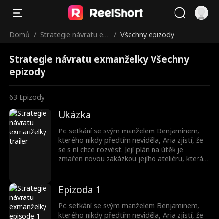
Domů
/
Strategie návratu ex
/
Všechny epizody
manželky
Strategie návratu exmanželky Všechny
epizody
63
Epizody
Ukázka
Po setkání se svým manželem Benjaminem,
kterého nikdy předtím neviděla, Aria zjistí, že
se s ní chce rozvést. Její plán na útěk je
zmařen novou zakázkou jejího ateliéru, která
je navrhnout Benjaminův nový dům. Aria
skryje svou identitu a začne s Benjaminem
pracovat kvůli penězům. Během této doby se
Epizoda 1
Benjamin zamiluje do své designérky Arie,
zatímco ona k němu také začne něco cítit...
Po setkání se svým manželem Benjaminem,
kterého nikdy předtím neviděla, Aria zjistí, že