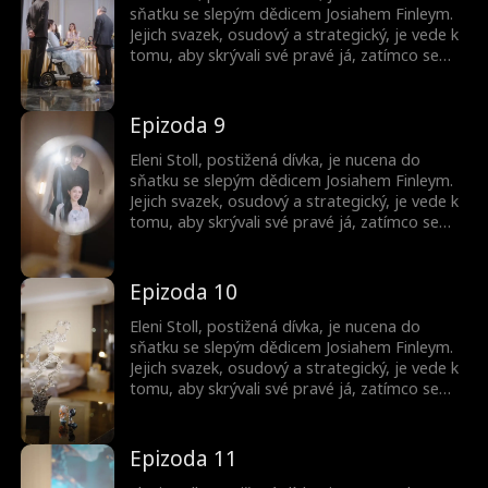
sňatku se slepým dědicem Josiahem Finleym.
Jejich svazek, osudový a strategický, je vede k
tomu, aby skrývali své pravé já, zatímco se
pohybují mezi intrikami elitní společnosti.
Společně zakládají podnik v oblasti AI
technologií a odhalují tajemství zmizelého
Epizoda 9
mistra.
Eleni Stoll, postižená dívka, je nucena do
sňatku se slepým dědicem Josiahem Finleym.
Jejich svazek, osudový a strategický, je vede k
tomu, aby skrývali své pravé já, zatímco se
pohybují mezi intrikami elitní společnosti.
Společně zakládají podnik v oblasti AI
technologií a odhalují tajemství zmizelého
Epizoda 10
mistra.
Eleni Stoll, postižená dívka, je nucena do
sňatku se slepým dědicem Josiahem Finleym.
Jejich svazek, osudový a strategický, je vede k
tomu, aby skrývali své pravé já, zatímco se
pohybují mezi intrikami elitní společnosti.
Společně zakládají podnik v oblasti AI
technologií a odhalují tajemství zmizelého
Epizoda 11
mistra.