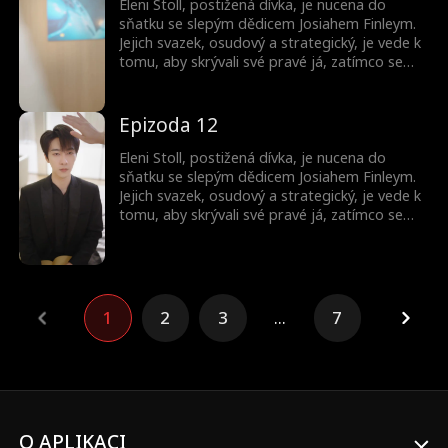
Eleni Stoll, postižená dívka, je nucena do
sňatku se slepým dědicem Josiahem Finleym.
Jejich svazek, osudový a strategický, je vede k
tomu, aby skrývali své pravé já, zatímco se
pohybují mezi intrikami elitní společnosti.
Společně zakládají podnik v oblasti AI
technologií a odhalují tajemství zmizelého
Epizoda 12
mistra.
Eleni Stoll, postižená dívka, je nucena do
sňatku se slepým dědicem Josiahem Finleym.
Jejich svazek, osudový a strategický, je vede k
tomu, aby skrývali své pravé já, zatímco se
pohybují mezi intrikami elitní společnosti.
Společně zakládají podnik v oblasti AI
technologií a odhalují tajemství zmizelého
mistra.
1
2
3
...
7
O APLIKACI