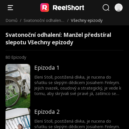
Domů
/
Svatonoční odhalení:
/
Všechny epizody
Manžel předstíral sle
Svatonoční odhalení: Manžel předstíral
potu
slepotu Všechny epizody
80
Epizody
Epizoda 1
Eleni Stoll, postižená dívka, je nucena do
sňatku se slepým dědicem Josiahem Finleym.
Jejich svazek, osudový a strategický, je vede k
tomu, aby skrývali své pravé já, zatímco se
pohybují mezi intrikami elitní společnosti.
Společně zakládají podnik v oblasti AI
technologií a odhalují tajemství zmizelého
Epizoda 2
mistra.
Eleni Stoll, postižená dívka, je nucena do
sňatku se slepým dědicem Josiahem Finleym.