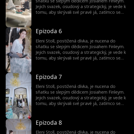
sňatku se slepým dědicem Josiahem Finleym.
Jejich svazek, osudový a strategický, je vede k
tomu, aby skrývali své pravé já, zatímco se
pohybují mezi intrikami elitní společnosti.
Společně zakládají podnik v oblasti AI
technologií a odhalují tajemství zmizelého
Epizoda 6
mistra.
Eleni Stoll, postižená dívka, je nucena do
sňatku se slepým dědicem Josiahem Finleym.
Jejich svazek, osudový a strategický, je vede k
tomu, aby skrývali své pravé já, zatímco se
pohybují mezi intrikami elitní společnosti.
Společně zakládají podnik v oblasti AI
technologií a odhalují tajemství zmizelého
Epizoda 7
mistra.
Eleni Stoll, postižená dívka, je nucena do
sňatku se slepým dědicem Josiahem Finleym.
Jejich svazek, osudový a strategický, je vede k
tomu, aby skrývali své pravé já, zatímco se
pohybují mezi intrikami elitní společnosti.
Společně zakládají podnik v oblasti AI
technologií a odhalují tajemství zmizelého
Epizoda 8
mistra.
Eleni Stoll, postižená dívka, je nucena do