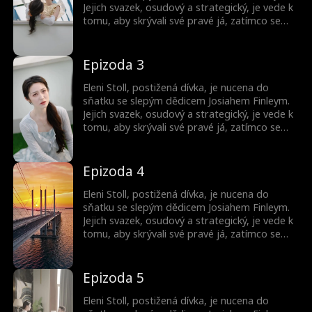
Jejich svazek, osudový a strategický, je vede k
tomu, aby skrývali své pravé já, zatímco se
pohybují mezi intrikami elitní společnosti.
Společně zakládají podnik v oblasti AI
technologií a odhalují tajemství zmizelého
Epizoda 3
mistra.
Eleni Stoll, postižená dívka, je nucena do
sňatku se slepým dědicem Josiahem Finleym.
Jejich svazek, osudový a strategický, je vede k
tomu, aby skrývali své pravé já, zatímco se
pohybují mezi intrikami elitní společnosti.
Společně zakládají podnik v oblasti AI
technologií a odhalují tajemství zmizelého
Epizoda 4
mistra.
Eleni Stoll, postižená dívka, je nucena do
sňatku se slepým dědicem Josiahem Finleym.
Jejich svazek, osudový a strategický, je vede k
tomu, aby skrývali své pravé já, zatímco se
pohybují mezi intrikami elitní společnosti.
Společně zakládají podnik v oblasti AI
technologií a odhalují tajemství zmizelého
Epizoda 5
mistra.
Eleni Stoll, postižená dívka, je nucena do