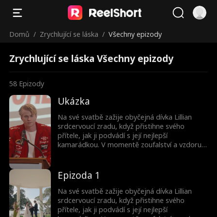
Domů
/
Zrychlující se láska
/
Všechny epizody
Zrychlující se láska Všechny epizody
58
Epizody
Ukázka
Na své svatbě zažije obyčejná dívka Lillian
srdcervoucí zradu, když přistihne svého
přítele, jak ji podvádí s její nejlepší
kamarádkou. V momentě zoufalství a vzdoru
se rozhodne dokázat svou vlastní hodnotu a
impulzivně vezme za ruku zanedbaného
mechanika Lucu, který stojí vedle ní. Místo aby
Epizoda 1
se jejich manželství stalo břemenem,
rozkvétá, když společně procházejí sérií
Na své svatbě zažije obyčejná dívka Lillian
sladkých, nečekaných okamžiků a překonávají
srdcervoucí zradu, když přistihne svého
výzvy. K Lillianinu překvapení Luca není jen
přítele, jak ji podvádí s její nejlepší