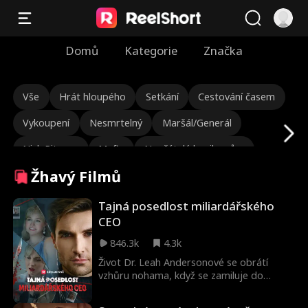
Domů
Kategorie
Značka
Vše
Hrát hloupého
Setkání
Cestování časem
Vykoupení
Nesmrtelný
Maršál/Generál
Nick Ritacco
Mafie
Nepřátelé k milencům
Žhavý Filmů
Reinkarnace
Drsný ředitel
Milostný trojúhelník
Dědička/společnice
Lauren Farmer
Tajná posedlost miliardářského
CEO
Láska po svatbě
Doják
Skrytá identita
846.3k
4.3k
Znovuzrození
Osudoví milenci
John Machesky
Život Dr. Leah Andersonové se obrátí
vzhůru nohama, když se zamiluje do
Mark Vega
Zločinecký boss
Žhavý
atraktivního, svůdného miliardáře Ryana
Cartera, jehož posedlost z něj dělá
Julia Lynn Clarke
Romantika
Jarred Harper