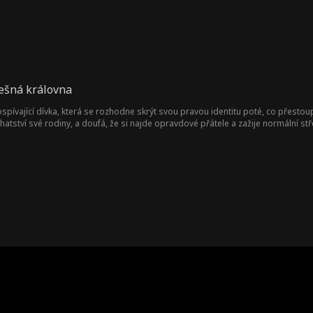
lešná královna
pívající dívka, která se rozhodne skrýt svou pravou identitu poté, co přestoup
tství své rodiny, a doufá, že si najde opravdové přátele a zažije normální střed
vá, dcera služebné rodiny Kaplanů, která se začne vydávat za pravou dědičku Ka
na úplné dno a stává se terčem posměchu a šikany.