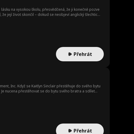
lásku na vysokou školu, přesvědčená, že ji konečně pozve
že její život skončil – dokud se neobjeví anglický šlechtic
 horkým britským playboyem jako spolubydlícím to může být
Přehrát
t, Inc. Když se Kaitlyn Sinclair přestěhuje do svého bytu
 Je nucena přestěhovat se do bytu svého bratra a sdílet
ká láska znovu rozhoří, musí Kaitlyn a Cole zvládnout svůj
lit.
Přehrát