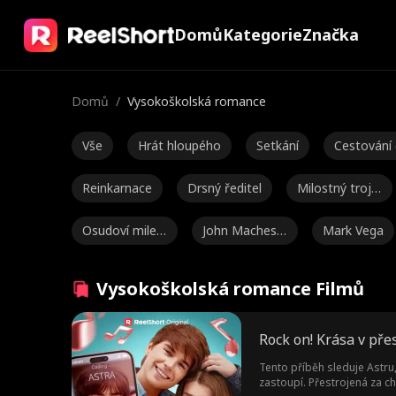
Domů
Kategorie
Značka
Domů
/
Vysokoškolská romance
Vše
Hrát hloupého
Setkání
Cestování 
em
Reinkarnace
Drsný ředitel
Milostný trojú
helník
Osudoví milen
John Machesk
Mark Vega
ci
y
Kourtney Geor
Věkový rozdí
Vysokoškolsk
Vysokoškolská romance Filmů
ge
á romance
Smlouva milen
Těhotenství
Ella Frazee
Rock on! Krása v pře
ců
Nicolas Sellar
Toxický
Marc Herrman
Tento příběh sleduje Astru
zastoupí. Přestrojená za ch
n