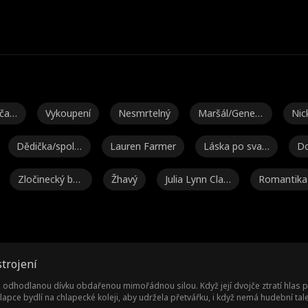
čas
Vykoupení
Nesmrtelný
Maršál/Generá
Nic
l
Dědička/spole
Lauren Farmer
Láska po svat
Do
čnice
bě
Zločinecký bos
Žhavý
Julia Lynn Clar
Romantika
s
ke
l
Silná hrdinka
Isabella De So
Drak
Přátelé na m
uza Moore
ence
Noah Fearnley
Seth Edeen
Fantasy
Miliardář
strojení
Ashley Michell
Brooke Moltru
Pomsta
Reverzní haré
, odhodlanou dívku obdařenou mimořádnou silou. Když její dvojče ztratí hlas p
lapce bydlí na chlapecké koleji, aby udržela přetvářku, i když nemá hudební ta
e Grant
m
m