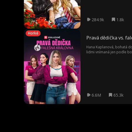
284.9k
1.8k
Horké
Pravá dědička vs. fa
Hana Kaplanová, bohatá dos
lidmi vnímaná jen podle boha
školy přijde Klára Matouško
zatímco Hana je odsunuta 
6.6M
65.3k