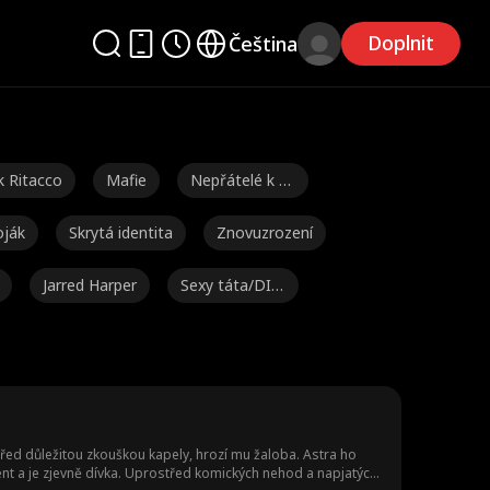
Doplnit
Čeština
k Ritacco
Mafie
Nepřátelé k m
ilencům
ják
Skrytá identita
Znovuzrození
Jarred Harper
Sexy táta/DIL
F
il
Geniální děti
Láska po rozv
odu
Jednorázovka
Více identit
Brandon Runk
el
Žena v domác
Zeť
Tabu
řed důležitou zkouškou kapely, hrozí mu žaloba. Astra ho
lent a je zjevně dívka. Uprostřed komických nehod a napjatých
nosti