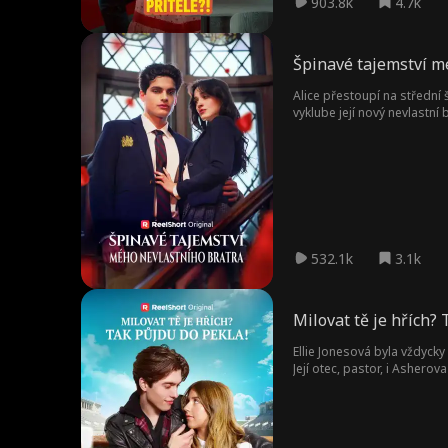
903.8k
4.7k
Špinavé tajemství m
Alice přestoupí na střední
vyklube její nový nevlastní
532.1k
3.1k
Milovat tě je hřích? 
Ellie Jonesová byla vždycky
Její otec, pastor, i Asherov