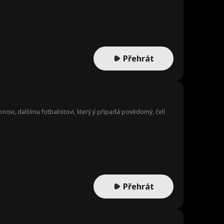
ladké
Mario Silva
Brittany Marsi
cek
Druhá šance
Dakota Kruz
Současný
čník
Lékařské dra
Svatý rodič
Přehrát
ma
pělý
LGBT
Příběh o návra
tu
l
Sousedé
Ztracené dítě
vi, dalšímu fotbalistovi, který jí připadá povědomý, čelí
Vícenásobná i
Šlechta/Šlechti
dentita
cové
yté pocity
Moderní
Majitel firmy
ý táta
Láska-Nenávis
Erotika
Přehrát
t