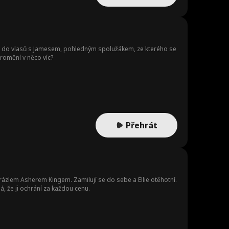
ede do vlasů s Jamesem, pohledným spolužákem, ze kterého se
promění v něco víc?
Přehrát
grázlem Asherem Kingem. Zamilují se do sebe a Ellie otěhotní.
há, že ji ochrání za každou cenu.