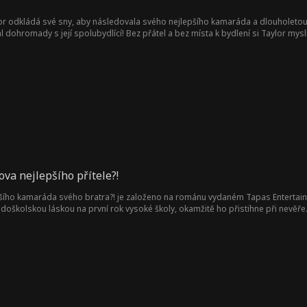
r odkládá své sny, aby následovala svého nejlepšího kamaráda a dlouholetou 
dohromady s její spolubydlící! Bez přátel a bez místa k bydlení si Taylor myslí, 
přestěhuje ji do svého sídla. Taylor si slíbí, že zůstanou „jen přátelé“, ale s
va nejlepšího přítele?!
ího kamaráda svého bratra?! je založeno na románu vydaném Tapas Entertainmen
školskou láskou na první rok vysoké školy, okamžitě ho přistihne při nevěře.
marádem, který je na stejné univerzitě v magisterském studiu. Když se její děts
atímco zlí exové, zlé holky a nejhorší ze všeho - Kaitlynin bratr, se je snaží rozdě