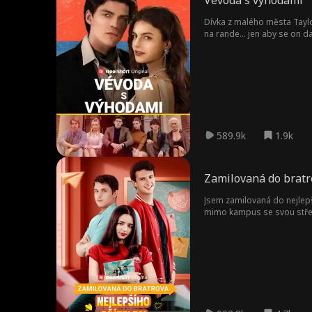
Vévoda s výhodami
Dívka z malého města Taylo
na rande… jen aby se on dal 
Lord Travis Harrington a ne
těžší, než se zdá…
589.9k
1.9k
Zamilovaná do bratro
Jsem zamilovaná do nejlepš
mimo kampus se svou středo
prostor s jeho nejlepším ka
nově vzniklý dospělý vztah, z