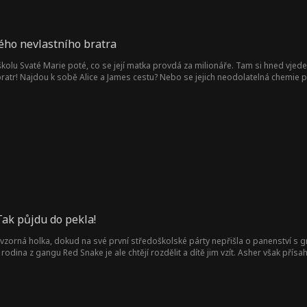
ého nevlastního bratra
 školu Svaté Marie poté, co se její matka provdá za milionáře. Tam si hned vj
 bratr! Najdou k sobě Alice a James cestu? Nebo se jejich neodolatelná chemie 
Tak půjdu do pekla!
 vzorná holka, dokud na své první středoškolské párty nepřišla o panenství s 
a rodina z gangu Red Snake je ale chtějí rozdělit a dítě jim vzít. Asher však přísa