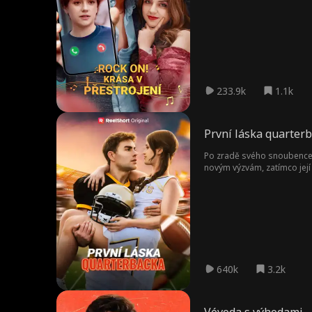
okamžiků Astra objeví neče
Dětská láska
Romantická k
Žena
Z h
omedie
ats
Courtney Carl
Vlkodlak
Kancelářská r
omance
Upír
Záhada
Ochranný man
Nezávislá
233.9k
1.1k
žel
a
Sportovec
Drama
Rodina
Sladká rom
e
První láska quarter
Podnikání
Záměna identi
Zpátky v čase
Po zradě svého snoubence q
ty
novým výzvám, zatímco její
Toxická láska
Stydlivka
Pocit pohody
Příliš pozdě
Nevlastní sour
Silná vůle
ozenci
Tanečník
Doktor
Student
Playboy
640k
3.2k
Tajemství
Napětí