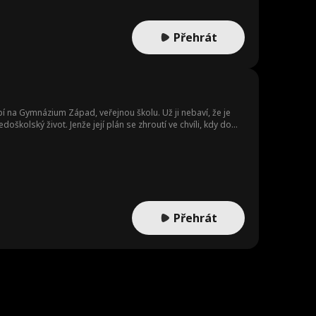
Přehrát
í na Gymnázium Západ, veřejnou školu. Už ji nebaví, že je
oškolský život. Jenže její plán se zhroutí ve chvíli, kdy do
planů. Klára se rychle vyšplhá na vrchol školní popularity,
Přehrát