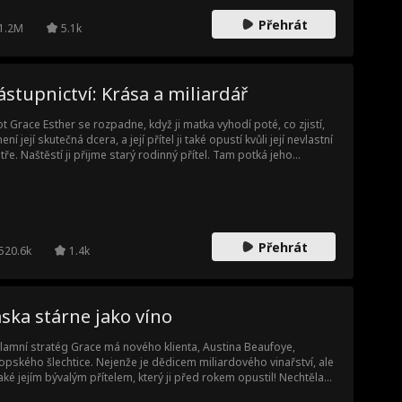
Přehrát
1.2M
5.1k
stupnictví: Krása a miliardář
ot Grace Esther se rozpadne, když ji matka vyhodí poté, co zjistí,
není její skutečná dcera, a její přítel ji také opustí kvůli její nevlastní
tře. Naštěstí ji přijme starý rodinný přítel. Tam potká jeho
ledného vnuka, generálního ředitele Adena, který jí nabídne práci
o svou asistentku, a brzy mezi nimi vznikne romantické pouto. Co
k netuší, je, že její skutečný otec o ní konečně slyšel a zoufale ji
dá...
Přehrát
520.6k
1.4k
ska stárne jako víno
lamní stratég Grace má nového klienta, Austina Beaufoye,
opského šlechtice. Nejenže je dědicem miliardového vinařství, ale
také jejím bývalým přítelem, který ji před rokem opustil! Nechtěla
znovu zaplést s bývalým, ale teď se ten, kdo ji bezcitně opustil,