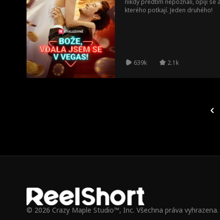
nikdy předtím nepoznali, opijí se 
kterého potkají. Jeden druhého!
639k
2.1k
© 2026 Crazy Maple Studio™, Inc. Všechna práva vyhrazena.