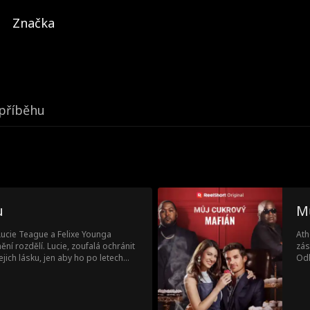
Značka
příběhu
u
M
Lucie Teague a Felixe Younga
Ath
ní rozdělí. Lucie, zoufalá ochránit
zás
jich lásku, jen aby ho po letech
Odh
ředitele... a svého nového šéfa! S
Ath
í Lucie zvládnout novou práci pod
útrapy své prohnané mladší sestry
, zatímco skrývá pravdu, která je