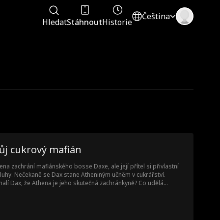
Čeština
Hledat
Stáhnout
Historie
ůj cukrový mafián
ena zachrání mafiánského bosse Daxe, ale její přítel si přivlastní
luhy. Nečekaně se Dax stane Atheniným učněm v cukrářství.
alí Dax, že Athena je jeho skutečná zachránkyně? Co udělá
ena, když zjistí, že její učeň je tajně králem podsvětí?