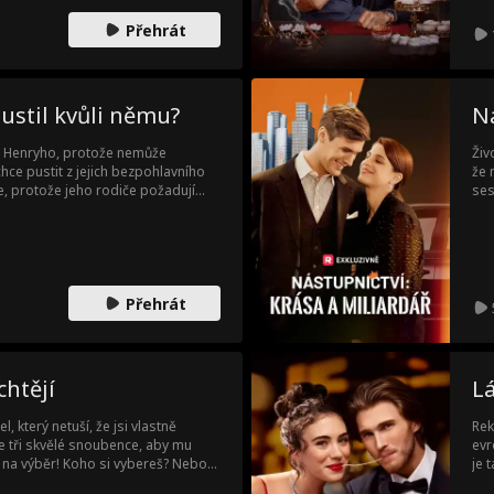
y zničit.
Přehrát
ustil kvůli němu?
Ná
a Henryho, protože nemůže
Živ
hce pustit z jejich bezpohlavního
že 
ce, protože jeho rodiče požadují
ses
 předají svůj podnik a jmění, nebo
poh
 že si ho Joyce vzala kvůli
jak
dlaná dokázat, že se mýlí, ale pak
vša
 zoufale potřebují peníze...
hle
Přehrát
chtějí
Lá
, který netuší, že jsi vlastně
Rek
jde tři skvělé snoubence, aby mu
evr
ní na výběr! Koho si vybereš? Nebo
je 
se 