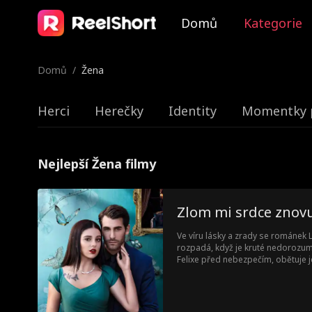
Domů
Kategorie
Domů
/
Žena
Herci
Herečky
Identity
Momentky 
Nejlepší Žena filmy
Zlom mi srdce znov
Ve víru lásky a zrady se románek 
rozpadá, když je kruté nedorozumě
Felixe před nebezpečím, obětuje je
znovu potkala jako miliardářského 
tajemstvími a lžemi mezi nimi mus
Felixovým bdělým okem a snášet 
Eleny, nové dívky po Felixově boku