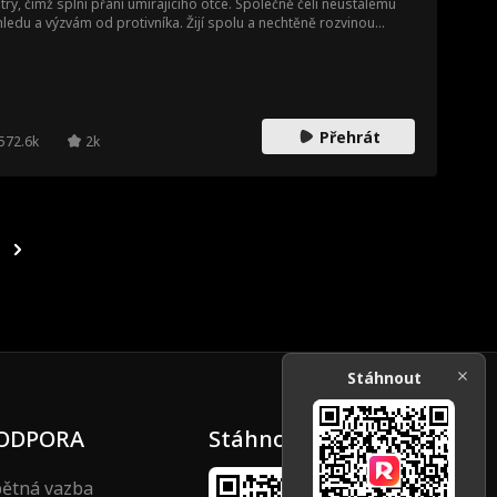
try, čímž splní přání umírajícího otce. Společně čelí neustálému
ledu a výzvám od protivníka. Žijí spolu a nechtěně rozvinou
ázaný románek. Protivník, odhodlaný dokázat jejich tabu vztah, se
ží pošpinit jejich pověst, což vede Clydeova otce k tomu, aby
ídil Violetin sňatek s jiným. V zoufalé snaze získat zpět jejich lásku
Clyde rozhodne přerušit svatební obřad...
Přehrát
572.6k
2k
Stáhnout
ODPORA
Stáhnout
ětná vazba