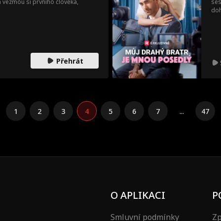
a vezmou si prvního člověka,
ses
doh
zak
sna
zař
se 
Přehrát
1
2
3
4
5
6
7
...
47
O APLIKACI
P
Smluvní podmínky
Zp