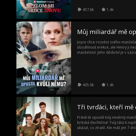
může buď znovu spojit, nebo navžd
457.6k
1.4k
Můj miliardář mě op
Joyce chce rozvést svého manžel
dosáhnout erekce, ale Henry ji nec
manželství. Jeho dědictví je v sáz
dědice, než se rozhodnou, zda mu
jeho bratrovi. Henry je přesvědčen,
penězům, ne z lásky. Joyce je odho
její matce diagnostikují rakovinu a
405.6k
1.4k
Tři tvrďáci, kteří mě 
Právě tě opustil tvůj nevěrný manžel
britská šlechtična! Tvůj táta ti na
ukázal, co ztratil. Ale máš jen 7 d
můžeš mít všechny tři?