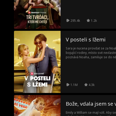
295.4k
1.2k
V posteli s lžemi
Sara je nucena provdat se za No
bojující rodiny, místo své nevlastn
poznává Noaha, zamiluje se do něj,
perfektní zrak, ale také vede výz
Nakonec Noah pochopí, že Sara je
hledal.
1.1M
4.3k
Bože, vdala jsem se 
Emily a William se mají vzít. Aby 