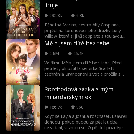
lituje
konkurenční módní dům Dani přijme,
zažije proměnu století a rozhodne se
932.8k
6.3k
ukázat své návrhářské schopnosti a znovu
získat titul pravé královny haute couture.
Těhotná Marina, sestra Alfy Caspiana,
přijíždí na korunovaci jeho družky Luny
Willow, která si ji však splete s toulavou
milenkou. Willow, zaslepená žárlivostí,
Měla jsem dítě bez tebe
Marinu šikanuje, čímž u ní vyvolá potrat.
Sourozenci Brooksovi nyní prahnou po
2.6M
25.4k
pomstě.
Ve filmu Měla jsem dítě bez tebe, Před
pěti lety plnoštíhlá servírka Scarlett
zachránila Brandonovi život a prožila s
ním jednu nezapomenutelnou noc plnou
vášně, než beze stopy zmizela. Teď se
Rozchodová sázka s mým
vrací, štíhlejší a k nepoznání, zatímco on
miliardářským ex
je uzavřený CEO, který netuší, že je otcem
její dcery.
186.7k
968
Když se Layla a Joshua rozcházeli, uzavřeli
dohodu: pokud budou za pět let oba
nezadaní, vezmou se. O pět let později se
z Joshuy stane nejžádanější a nejbohatší