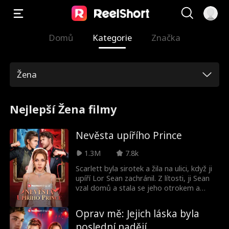
Domů
Kategorie
Značka
Žena
Nejlepší Žena filmy
Nevěsta upířího Prince
1.3M
7.8k
Scarlett byla sirotek a žila na ulici, když ji
upíří Lor Sean zachránil. Z lítosti, ji Sean
vzal domů a stala se jeho otrokem a
milenkou, krvavou přísahu se zavázal, že ji
bude chránit. Jejich šťastné, láskyplné dny
Oprav mě: Jejich láska byla
skončily, když do scény vstoupila sexy,
poslední nadějí
nebezpečná lidská dívka Chelsea, která se