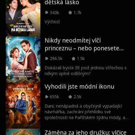
dětská lásko
majetků v zemi. S novou identitou se vrací
na elitní školu Hawthorne. Místo přivítání
343k
1.7k
ale zjišťuje, že Jake už chodí s její bývalou
kamarádkou Fallon. Ta navíc všem tvrdí,
Výchozí
že se se záhadnou dědičkou skvěle zná, a
Sieřin návrat tak ohrožuje její pozici školní
královny. Sierra teď musí čelit pomluvám i
Nikdy neodmítej vlčí
celé škole, která ji chce dostat zpátky za
princeznu – nebo ponesete
mříže. Zvládne dokázat svou pravou
důsledky!
identitu dřív, než jí Fallon nadobro zničí
296.5k
1.5k
pověst?
Dokázali byste žít pod jednou střechou s
někým úplně odlišným?
Vyhodili jste módní ikonu
655k
2.5k
Dani, nenápadná a obyčejně vypadající
návrhářka, zachrání přehlídku své
společnosti na Pařížském týdnu módy, ale
její úspěch je ukraden línou, ale stylovou
stážistkou Brynn, která Dani vyhodí díky
Záměna za jeho družku: vlčice
mocichtivé dceři šéfa. Když však