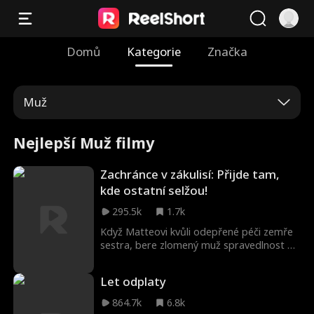
Domů
Kategorie
Značka
Muž
Nejlepší Muž filmy
Zachránce v zákulisí: Přijde tam,
kde ostatní selžou!
295.5k
1.7k
Když Matteovi kvůli odepřené péči zemře
sestra, bere zlomený muž spravedlnost do
svých rukou a zabije ředitele pojišťovny.
Nejde mu však jen o pomstu. Jeho cílem je
Let odplaty
odhalit zkorumpované zdravotní
pojišťovny, které parazitují na těch
864.7k
6.8k
nejzranitelnějších. Matteo je o krok napřed