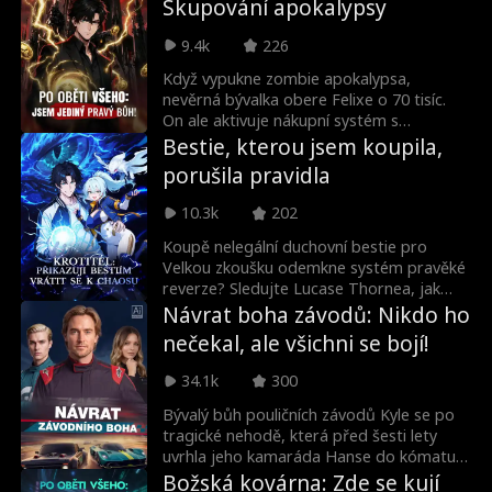
Skupování apokalypsy
mutujícím nemrtvým.
9.4k
226
Když vypukne zombie apokalypsa,
nevěrná bývalka obere Felixe o 70 tisíc.
On ale aktivuje nákupní systém s
nekonečnými Z-mincemi. S neomezeným
Bestie, kterou jsem koupila,
bohatstvím v kapse si tak celou
porušila pravidla
apokalypsu podmaní.
10.3k
202
Koupě nelegální duchovní bestie pro
Velkou zkoušku odemkne systém pravěké
reverze? Sledujte Lucase Thornea, jak
drtí elity, bojuje s Kultem Prvotní bestie,
Návrat boha závodů: Nikdo ho
odhaluje svou minulost a stává se
nečekal, ale všichni se bojí!
nejlepším Pánem bestií!
34.1k
300
Bývalý bůh pouličních závodů Kyle se po
tragické nehodě, která před šesti lety
uvrhla jeho kamaráda Hanse do kómatu,
stáhl do ústraní a začal se živit jako kurýr.
Božská kovárna: Zde se kují