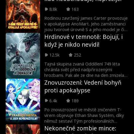
musí navíc čelit rostoucí hrozbě démonů
a naplnit svůj osud – stát se Svatým a
8.8k
163
zničit je.
Rodinou zavržený James Carter provozuje
v apokalypse AnoMart. Jeho zaměstnanci
jsou tvorové úrovně S a jeho model je čirý
kapitalismus. Mezi obranou před
Hrdinové v temnotě: Bojují, i
konkurenčními základnami, vyhýbáním se
když je nikdo nevidí!
atentátům a řízením party monster, která
kupodivu respektují jeho pravidla, buduje
12.5k
252
James obchodní impérium. To může
lidstvo zachránit – pokud ovšem Pán
Tajná skupina zvaná Oddělení 749 léta
anomálií dřív nezničí planetu.
chránila svět před nadpřirozenými
hrozbami. Pak ale ze dne na den zmizela.
Když konečně vyšla najevo pravda o
Znovuzrození: Vedení bohyň
mnoha incidentech, lidé pochopili, co
proti apokalypse
všechno její členové obětovali pro
ochranu běžného života, a vzdali těmto
6.4k
189
neznámým hrdinům hold.
Po znovuzrození ve městě zničeném T-
virem objevuje Ethan Shaw Systém, díky
němuž sestaví Tým profesionálních
bohyň. Společně vybírají obchody,
Nekonečné zombie mince:
hromadí zásoby a bojují proti neustále