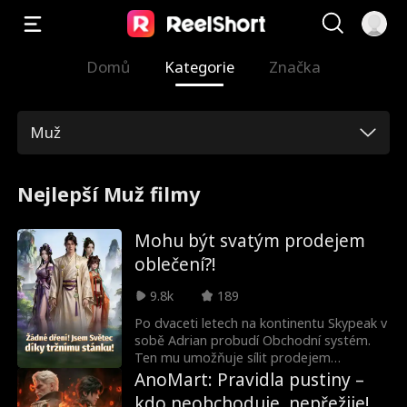
Domů
Kategorie
Značka
Muž
Nejlepší Muž filmy
Mohu být svatým prodejem
oblečení?!
9.8k
189
Po dvaceti letech na kontinentu Skypeak v
sobě Adrian probudí Obchodní systém.
Ten mu umožňuje sílit prodejem
dámského prádla za absurdních
AnoMart: Pravidla pustiny –
podmínek. Během snahy o každý obchod
kdo neobchoduje, nepřežije!