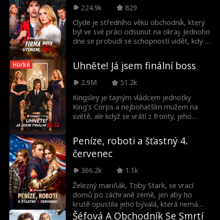
skutečnosti je. Teprve poté se Cassius
před různými hrozbami. Nespravedlivě
224.9k
829
rozhodne vzít si zpět vše, co jí kdysi dal.
označován za zběha a zlatokopa, Ethan
nakonec odhalí svou pravou identitu jako
Clyde je středního věku obchodník, který
vůdce tajné spravedlnostní skupiny
byl ve své práci odsunut na okraj. Jednoho
'GUARDIAN FORCE.' Skrývá svou identitu,
dne se probudí se schopností vidět, kdy a
aby odhalil zrádce a rozložil zločineckou
jak lidé zemřou. Snaží se zachránit několik
organizaci, zatímco je oddaným
lidí před smrtí, ale nikdo mu nevěří. O pár
Uhněte! Já jsem finální boss
Horké
manželem a otcem.
dní později mu jeho schopnost řekne, že v
jeho firmě dojde k výbuchu, který zabije
2.9M
51.2k
všechny v budově. Aby všechny zachránil,
musí zjistit, kdo bombu nastražil, a
Kingsley je tajným vládcem jednotky
zastavit ho.
King's Corps a nejbohatším mužem na
světě, ale když se vrátí z fronty, jeho
dětská láska ho bez milosti opustí,
protože si myslí, že je nikdo. Jak ji přiměje
Peníze, roboti a šťastný 4.
litovat?
červenec
366.2k
1.1k
Železný mariňák, Toby Stark, se vrací
domů po záchraně země, jen aby ho
krutě opustila jeho bývalá, která nemá
tušení, že je nejbohatším chlapem na
Šéfová A Obchodník Se Smrtí