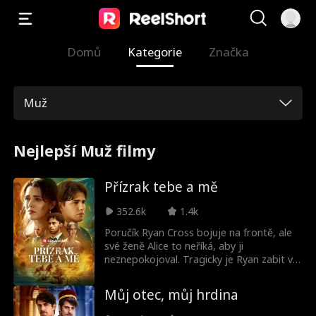
Domů
Kategorie
Značka
Muž
Nejlepší Muž filmy
Přízrak tebe a mě
352.6k
1.4k
Poručík Ryan Cross bojuje na frontě, ale
své ženě Alice to neříká, aby ji
neznepokojoval. Tragicky je Ryan zabit v
akci, když se snaží zachránit své
spolubojovníky. Jeho přetrvávající lítost ho
Můj otec, můj hrdina
však promění v ducha a vrátí se k
manželce. Doma si Alice myslí, že se Ryan