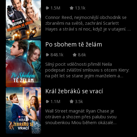
světě! Jak jí Tobias vrátí úder?
1.5M
13.1k
Connor Reed, nejmocnější obchodník se
zbraněmi na světě, zachrání Scarlett
Hayes a stráví s ní noc, když je v utajení. O
čtyři roky později se Scarlett, stále na
útěku, objeví... i s jejich dítětem. Connor
Po sbohem tě želám
teď musí oba udržet v bezpečí... aniž by
odhalil svou pravou identitu.
848.1k
8.6k
Silný pocit vděčnosti přiměl Neila
podepsat zvláštní smlouvu s otcem Kiery:
na pět let se stane jejím manželem a
pomůže jí zotavit se z bolestného
rozchodu s prvním milencem Simonem.
Král žebráků se vrací
Během tohoto manželství byl Neil ke
Kieře pozorný a starostlivý, ale ona v něm
1.1M
3.5k
stále viděla pouze Simonův stín. Když
smlouva vypršela, Neil pochopil, že
Wall Street magnát Ryan Chase je
Kierino srdce navždy patří jinému, a
otráven a shozen přes palubu svou
rozhodl se pro rozvod. Až tehdy se v
snoubenkou Miou během okázalé
Kieře probudila lítost. Její uvědomění však
jachtové party. Zázračně přežije, ale ztratí
přišlo příliš pozdě—Neil již nastoupil na
hlas, identitu a všechno, co měl. Bez