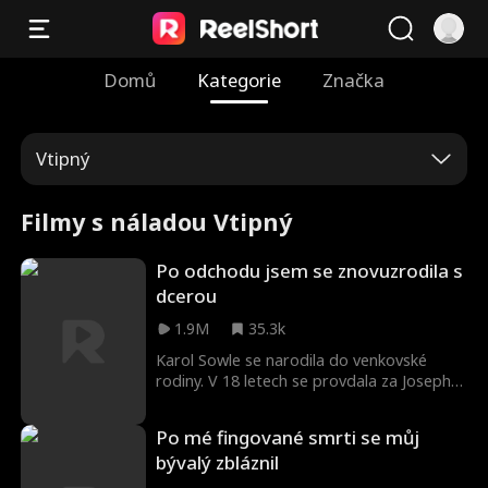
Domů
Kategorie
Značka
Vtipný
Filmy s náladou Vtipný
Po odchodu jsem se znovuzrodila s
dcerou
1.9M
35.3k
Karol Sowle se narodila do venkovské
rodiny. V 18 letech se provdala za Josepha
Lee, mladého intelektuála, a následovala
ho do města. Josephova rodina však
Po mé fingované smrti se můj
opovrhovala jejími skromnými kořeny a
bývalý zbláznil
neustále ji ponižovala. Karol to už nemohla
snášet, a tak odešla a potkala Thea