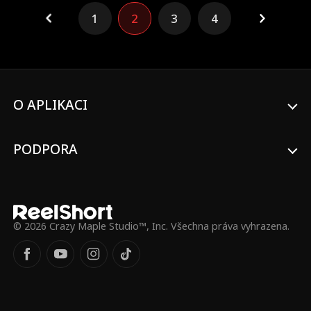
nedotknutelnému mafiánskému králi
1
2
3
4
Hadleyburgu, poté co je přepaden a těžce
zraněn. Když Savannah dorazí do města,
Hudson se pro ni vrací, zuřivě, veřejně a s
posedlostí, které se celé město bojí.
O APLIKACI
PODPORA
© 2026 Crazy Maple Studio™, Inc. Všechna práva vyhrazena.