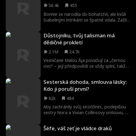
snoubenec Jonathan zjistí pravdu, uvědomí
56.4k
455
si, že žena, kterou odvrhl, byla ta, kterou
měl milovat po celou dobu.
Bonnie se narodila do bohatství, ale kvůli
Isabeliným intrikám se špatně vdala. Zažila
zradu, znetvoření a zkázu rodiny. Po
znovuzrození se zaměří na
Důstojníku, tvůj talisman má
bezvýznamného adoptivního syna
dědičné prokletí
Nailových. Jen ona ví, že tohoto
přehlíženého chlapce čeká moc, bohatství
2.1M
24.7k
a velký vliv.
Vesničané Malou Ája považují za „černou
ovci“ – její předpovědi se vždy splní, takže
se jí vyhýbají. Ve skutečnosti má však dar
přinášet požehnání. Chudě oblečená hledá
Sesterská dohoda, smlouva lásky:
v lese byliny. Potkala ztracenou Petru,
Kdo ji poruší první?
manželku důstojníka. Ta ji vzala do sídla.
Po jejím příchodu rozkvetla zahrada a
82k
484
starý pes ožil – její zázraky pokračují...
Aby zachránily svůj sirotčinec, podepíšou
sestry Nora a Vivian Collinsovy smlouvu, že
se stanou profesionálními snachami rodiny
Johnsonových. Drsná bojovnice Nora má
Šéfe, váš zeť je vládce draků
zkrotit playboye Coltona a Vivian má
pomoct samotářskému Grahamovi.