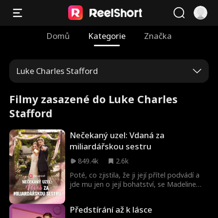
Domů
Kategorie
Značka
Luke Charles Stafford
Filmy zasazené do Luke Charles
Stafford
Nečekaný uzel: Vdaná za
miliardářskou sestru
849.4k
2.6k
Poté, co zjistila, že ji její přítel podvádí a
jde mu jen o její bohatství, se Madeline
rozhodne s ním rozejít a omylem se
provdá za Cadena, zdravotního bratra.
Předstírání až k lásce
Myslela si, že oba jsou jen pracovití chudí