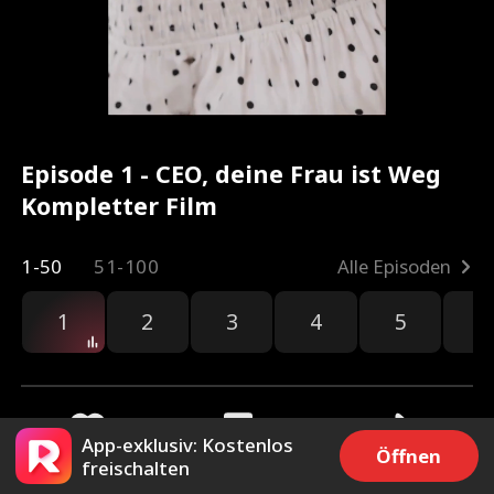
Episode 1 - CEO, deine Frau ist Weg
Kompletter Film
1-50
51-100
Alle Episoden
1
2
3
4
5
6
App-exklusiv: Kostenlos
Öffnen
freischalten
1.8k
2k
Teilen