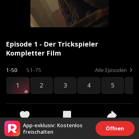
Episode 1 - Der Trickspieler
Kompletter Film
1-50
51-75
Alle Episoden
1
2
3
4
5
6
App-exklusiv: Kostenlos
99
557
Teilen
Öffnen
freischalten