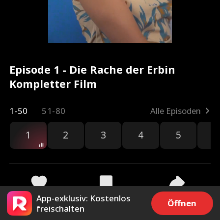
Episode 1 - Die Rache der Erbin
Kompletter Film
1-50
51-80
Alle Episoden
1
2
3
4
5
6
App-exklusiv: Kostenlos
2.9k
1.9k
Teilen
Öffnen
freischalten