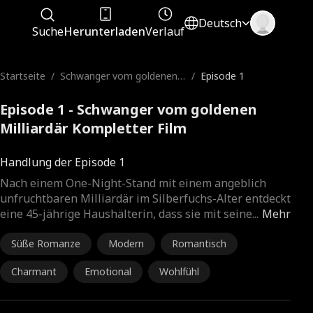
Deutsch
Suche
Herunterladen
Verlauf
Startseite
/
Schwanger vom goldenen
/
Episode 1
Milliardär
Episode 1 - Schwanger vom goldenen
Milliardär Kompletter Film
Handlung der Episode 1
Nach einem One-Night-Stand mit einem angeblich
unfruchtbaren Milliardär im Silberfuchs-Alter entdeckt
eine 45-jährige Haushälterin, dass sie mit seine
...
Mehr
Süße Romanze
Modern
Romantisch
Charmant
Emotional
Wohlfühl