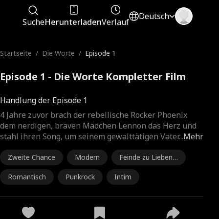
Deutsch
Suche
Herunterladen
Verlauf
Startseite
/
Die Worte
/
Episode 1
Episode 1 - Die Worte Kompletter Film
Handlung der Episode 1
4 Jahre zuvor brach der rebellische Rocker Phoenix
dem nerdigen, braven Mädchen Lennon das Herz und
stahl ihren Song, um seinem gewalttätigen Vater
...
Mehr
Zweite Chance
Modern
Feinde zu Liebend
en
Romantisch
Punkrock
Intim