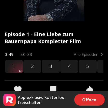
Episode 1 - Eine Liebe zum
Bauernpapa Kompletter Film
0-49
50-83
Alle Episoden
1
2
3
4
5
6
hau
App-exklusiv: Kostenlos
46.9k
69.2k
Teilen
Öffnen
freischalten