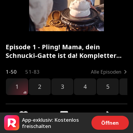
Episode 1 - Pling! Mama, dein
Schnucki-Gatte ist da! Kompletter
Film
1-50
51-83
Alle Episoden
1
2
3
4
5
6
App-exklusiv: Kostenlos
Öffnen
freischalten
676
6.9k
Teilen