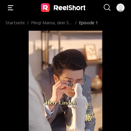
Startseite
/
Pling! Mama, dein Sc
/
Episode 1
hnucki-Gatte ist da!