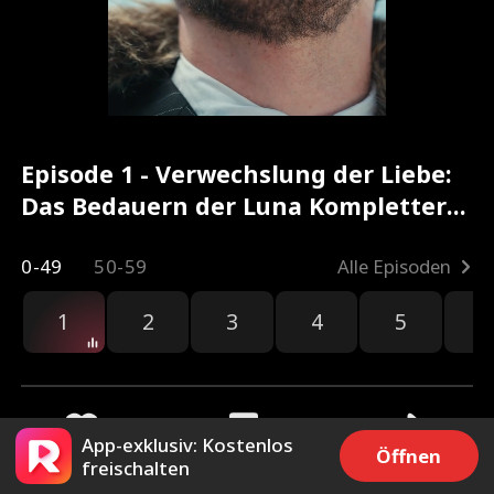
Episode 1 - Verwechslung der Liebe:
Das Bedauern der Luna Kompletter
Film
0-49
50-59
Alle Episoden
1
2
3
4
5
6
hau
App-exklusiv: Kostenlos
Öffnen
freischalten
12.5k
11.6k
Teilen