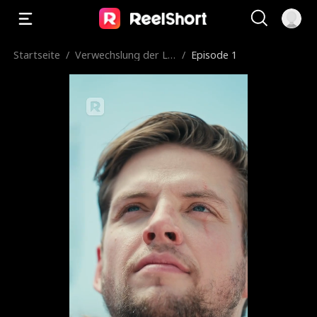
Startseite
/
Verwechslung der Lie
/
Episode 1
be: Das Bedauern de
r Luna