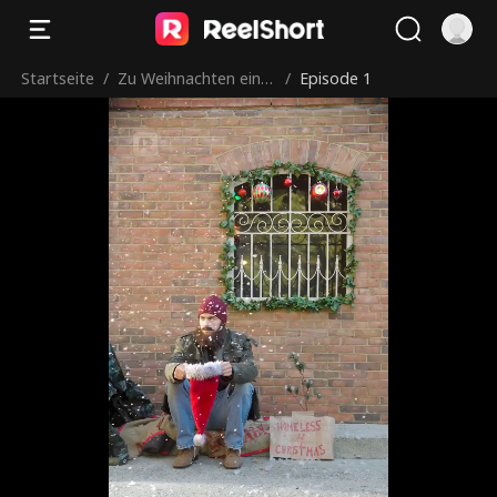
Startseite
/
Zu Weihnachten eine
/
Episode 1
n obdachlosen Milliar
därs-Ehemann finden