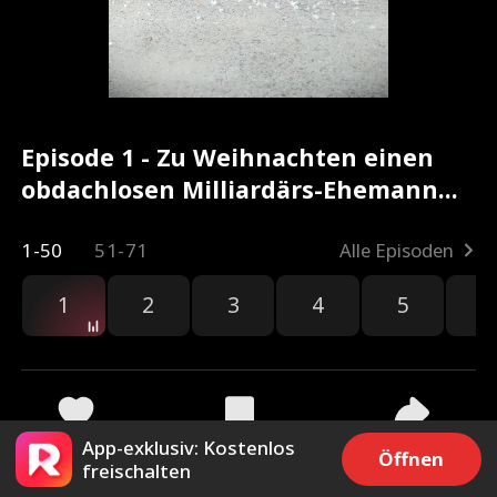
Episode 1 - Zu Weihnachten einen
obdachlosen Milliardärs-Ehemann
finden Kompletter Film
1-50
51-71
Alle Episoden
1
2
3
4
5
6
App-exklusiv: Kostenlos
9.5k
291.6k
Teilen
Öffnen
freischalten