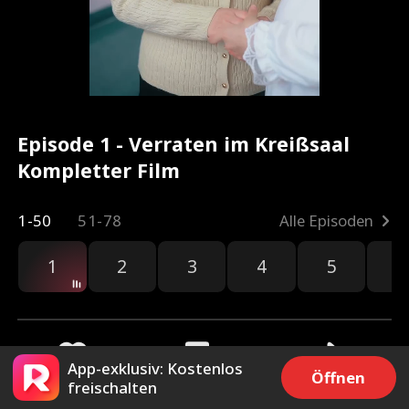
Episode 1 - Verraten im Kreißsaal
Kompletter Film
1-50
51-78
Alle Episoden
1
2
3
4
5
6
App-exklusiv: Kostenlos
Öffnen
freischalten
2.1k
896
Teilen