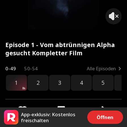
Episode 1 - Vom abtrünnigen Alpha
gesucht Kompletter Film
0-49
50-54
Alle Episoden
1
2
3
4
5
6
hau
App-exklusiv: Kostenlos
Öffnen
freischalten
1.5k
8.2k
Teilen