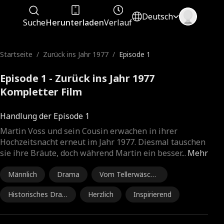
Deutsch
Suche
Herunterladen
Verlauf
Startseite
/
Zurück ins Jahr 1977
/
Episode 1
Episode 1 - Zurück ins Jahr 1977
Kompletter Film
Handlung der Episode 1
Martin Voss und sein Cousin erwachen in ihrer
Hochzeitsnacht erneut im Jahr 1977. Diesmal tauschen
sie ihre Bräute, doch während Martin ein besser
...
Mehr
Männlich
Drama
Vom Tellerwäsche
r zum Millionär
Historisches Dra
Herzlich
Inspirierend
ma