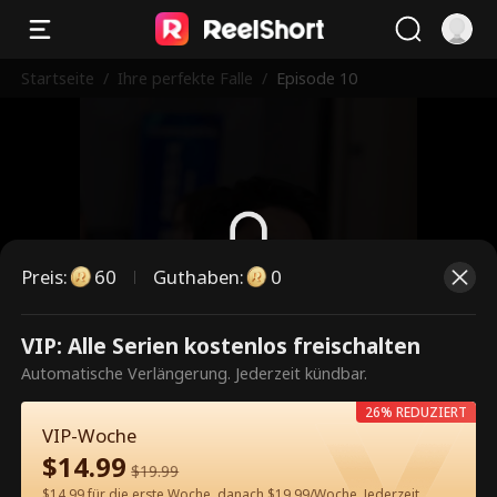
Startseite
/
Ihre perfekte Falle
/
Episode 10
Preis
:
60
Guthaben
:
0
Dies ist eine kostenpflichtige
VIP: Alle Serien kostenlos freischalten
Episode. Bitte entsperren, um
Automatische Verlängerung. Jederzeit kündbar.
weiterzusehen.
26% REDUZIERT
VIP-Woche
$
14.99
$
19.99
60
Jetzt entsperren
$14.99 für die erste Woche, danach $19.99/Woche. Jederzeit