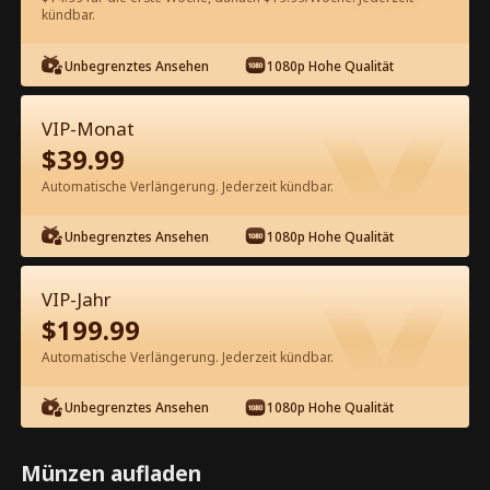
kündbar.
Kostenlos in der App ansehen
Unbegrenztes Ansehen
1080p Hohe Qualität
VIP-Monat
$
39.99
Automatische Verlängerung. Jederzeit kündbar.
Unbegrenztes Ansehen
1080p Hohe Qualität
Episode 10 - Ihre perfekte Falle
Kompletter Film
VIP-Jahr
$
199.99
1-37
Alle Episoden
Automatische Verlängerung. Jederzeit kündbar.
10
11
12
13
14
1
Unbegrenztes Ansehen
1080p Hohe Qualität
Münzen aufladen