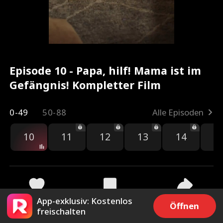
Episode 10 - Papa, hilf! Mama ist im
Gefängnis! Kompletter Film
0-49
50-88
Alle Episoden
10
11
12
13
14
1
App-exklusiv: Kostenlos
14.7k
31.1k
Teilen
Öffnen
freischalten