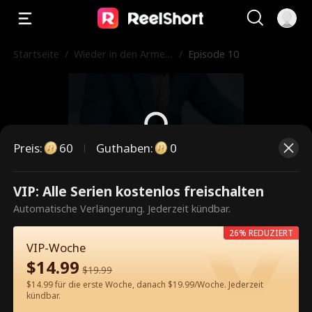
Startseite
/
Wieder in den Armen
/
Episode 10
meines Ex nach der S
cheidung
Preis
:
60
Guthaben
:
0
Dies ist eine kostenpflichtige
VIP: Alle Serien kostenlos freischalten
Episode. Bitte entsperren, um
Automatische Verlängerung. Jederzeit kündbar.
weiterzusehen.
26% REDUZIERT
VIP-Woche
$
14.99
$
19.99
60
Jetzt entsperren
$14.99 für die erste Woche, danach $19.99/Woche. Jederzeit
kündbar.