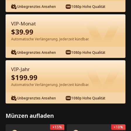
Unbegrenztes Ansehen
1080p Hohe Qualität
Kostenlos in der App ansehen
VIP-Monat
$
39.99
Automatische Verlängerung. Jederzeit kündbar.
Episode 10 - Wieder in den Armen
Unbegrenztes Ansehen
1080p Hohe Qualität
meines Ex nach der Scheidung
Kompletter Film
VIP-Jahr
1-50
51-100
Alle Episoden
$
199.99
10
11
12
13
14
1
Automatische Verlängerung. Jederzeit kündbar.
Unbegrenztes Ansehen
1080p Hohe Qualität
Münzen aufladen
App-exklusiv: Kostenlos
Öffnen
freischalten
3k
1.2k
Teilen
+
15
%
+
10
%