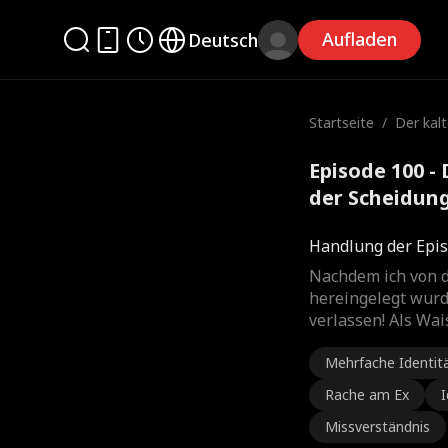
Aufladen
Deutsch
Startseite
/
Der kal
der Sch
Episode 100 -
der Scheidun
Handlung der Epi
Nachdem ich von 
hereingelegt wurd
verlassen! Als Wai
Mehrfache Identit
Rache am Ex
I
Missverständnis