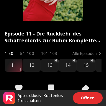
Episode 11 - Die Rückkehr des
Schattenlords zur Ruhm Kompletter
Film
1-50
51-100
101-103
Alle Episoden
11
12
13
14
15
1
App-exklusiv: Kostenlos
2.3k
954
Teilen
Öffnen
freischalten