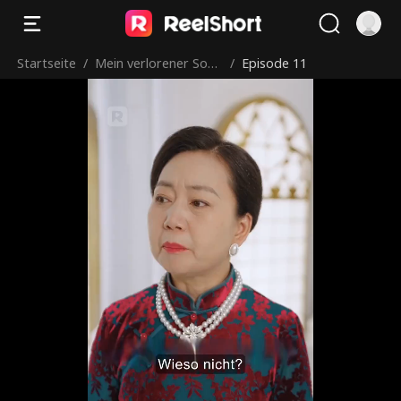
Startseite
/
Mein verlorener Sohn
/
Episode 11
entpuppt sich als ein
CEO