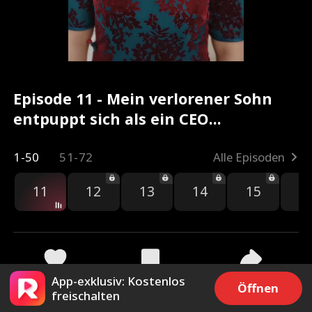
Episode 11 - Mein verlorener Sohn
entpuppt sich als ein CEO
Kompletter Film
1-50
51-72
Alle Episoden
11
12
13
14
15
1
App-exklusiv: Kostenlos
2.2k
642
Teilen
Öffnen
freischalten