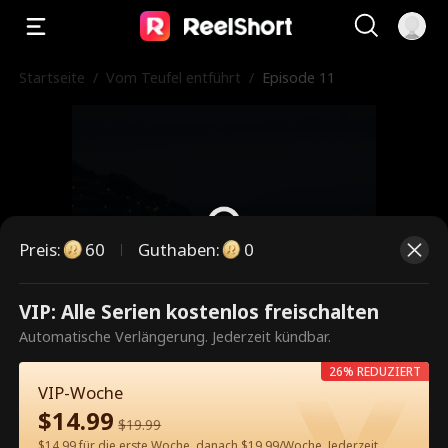
Startseite
/
Vom Teufel entführt
/
Episode 11
Preis
:
60
Guthaben
:
0
VIP: Alle Serien kostenlos freischalten
Dies ist eine kostenpflichtige
Automatische Verlängerung. Jederzeit kündbar.
Episode. Bitte entsperren, um
26% REDUZIERT
weiterzusehen.
VIP-Woche
$
14.99
$
19.99
$14.99 für die erste Woche, danach $19.99/Woche. Jederzeit