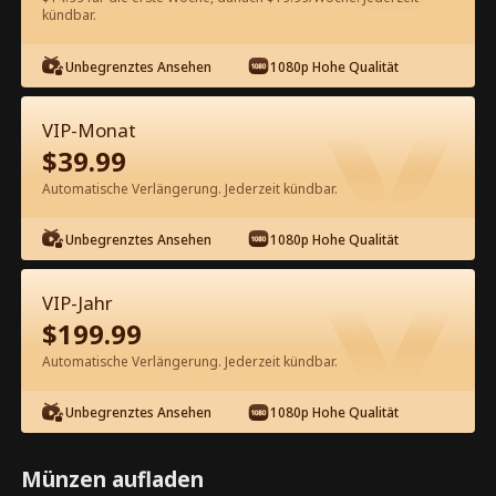
60
Jetzt entsperren
kündbar.
Unbegrenztes Ansehen
1080p Hohe Qualität
Kostenlos in der App ansehen
VIP-Monat
$
39.99
Automatische Verlängerung. Jederzeit kündbar.
Unbegrenztes Ansehen
1080p Hohe Qualität
Episode 11 - Vom Teufel entführt
VIP-Jahr
Kompletter Film
$
199.99
Automatische Verlängerung. Jederzeit kündbar.
1-50
51-57
Alle Episoden
Unbegrenztes Ansehen
1080p Hohe Qualität
11
12
13
14
15
1
Münzen aufladen