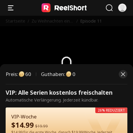
Startseite
/
Zu Weihnachten eine
/
Episode 11
n obdachlosen Milliar
därs-Ehemann finden
Preis
:
60
Guthaben
:
0
Dies ist eine kostenpflichtige
VIP: Alle Serien kostenlos freischalten
Episode. Bitte entsperren, um
Automatische Verlängerung. Jederzeit kündbar.
weiterzusehen.
26% REDUZIERT
VIP-Woche
$
14.99
$
19.99
60
Jetzt entsperren
$14.99 für die erste Woche, danach $19.99/Woche. Jederzeit