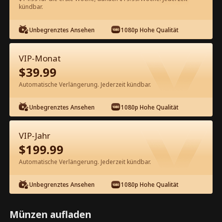
kündbar.
Kostenlos in der App ansehen
Unbegrenztes Ansehen
1080p Hohe Qualität
VIP-Monat
$
39.99
Automatische Verlängerung. Jederzeit kündbar.
Unbegrenztes Ansehen
1080p Hohe Qualität
Episode 11 - Zu Weihnachten einen
obdachlosen Milliardärs-Ehemann
VIP-Jahr
finden Kompletter Film
$
199.99
1-50
51-71
Alle Episoden
Automatische Verlängerung. Jederzeit kündbar.
11
12
13
14
15
1
Unbegrenztes Ansehen
1080p Hohe Qualität
Münzen aufladen