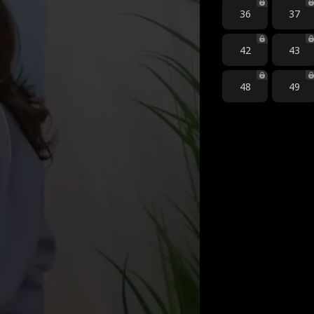
36
37
42
43
48
49