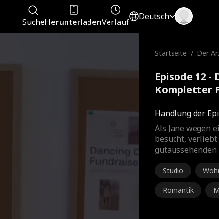
Deutsch
Suche
Herunterladen
Verlauf
Startseite
/
Der Arz
a
Episode 12 - 
Kompletter 
Handlung der Epi
Als Jane wegen e
besucht, verliebt 
gutaussehenden A
Studio
Woh
Romantik
M