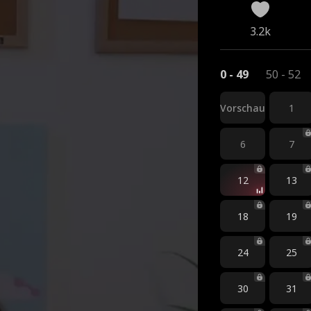
3.2k
0 - 49
50 - 52
Vorschau
1
6
7
12
13
18
19
24
25
30
31