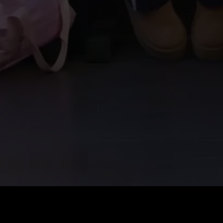
Preis
:
60
Guthaben
:
0