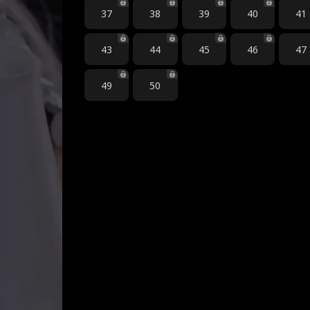
37
38
39
40
41
43
44
45
46
47
49
50