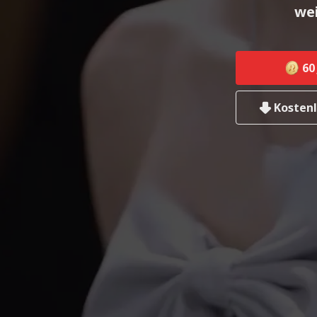
we
60
Kostenl