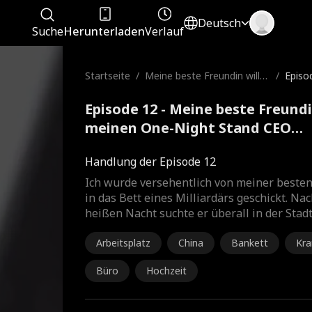
Deutsch
Suche
Herunterladen
Verlauf
Startseite
/
Meine beste Freundin will
/
Episo
meinen One-Night Stand C
EO
Episode 12 - Meine beste Freundi
meinen One-Night Stand CEO
Kompletter Film
Handlung der Episode 12
Ich wurde versehentlich von meiner beste
in das Bett eines Milliardärs geschickt. Nac
heißen Nacht suchte er überall in der Stad
Arbeitsplatz
China
Bankett
Kra
Büro
Hochzeit