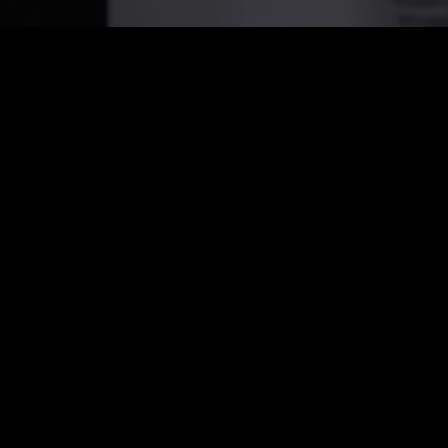
Preis
:
60
Guthaben
:
0
VIP: Alle Serien kostenlos freischalten
Automatische Verlängerung. Jederzeit kündbar.
VIP-Woche
$
19.99
Automatische Verlängerung. Jederzeit kündbar.
Unbegrenztes Ansehen
1080p Hohe Qualität
Münzen aufladen
+
10
%
500
1,100
Sofort: 500
Sofort: 1,000