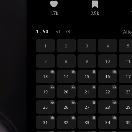
1.7k
2.5k
1 - 50
51 - 78
All
1
2
3
4
5
7
8
9
10
11
13
14
15
16
17
19
20
21
22
23
25
26
27
28
29
31
32
33
34
35