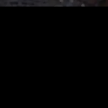
VIP-Jahr
$
199.99
Automatische Verlängerung. Jederzeit kündbar.
Unbegrenztes Ansehen
1080p Hohe Qualität
+
20
%
+
30
%
2,400
3,900
Sofort: 2,000
Sofort: 3,000