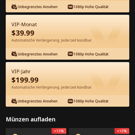
Kostenlos in der App ansehen
Unbegrenztes Ansehen
1080p Hohe Qualität
VIP-Monat
$
39.99
Automatische Verlängerung. Jederzeit kündbar.
Episode 12 - Titanische Liebe nach
der Wiedergeburt Kompletter Film
Unbegrenztes Ansehen
1080p Hohe Qualität
1-50
51-77
Alle Episoden
VIP-Jahr
$
199.99
12
13
14
15
16
1
Automatische Verlängerung. Jederzeit kündbar.
Unbegrenztes Ansehen
1080p Hohe Qualität
Münzen aufladen
App-exklusiv: Kostenlos
2.3k
6.5k
Teilen
Öffnen
freischalten
+
15
%
+
10
%