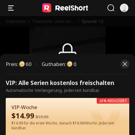
Startseite
/
Titanische Liebe nach
/
Episode 12
der Wiedergeburt
Preis
:
60
Guthaben
:
0
Dies ist eine kostenpflichtige
VIP: Alle Serien kostenlos freischalten
Episode. Bitte entsperren, um
Automatische Verlängerung. Jederzeit kündbar.
weiterzusehen.
26% REDUZIERT
VIP-Woche
$
14.99
$
19.99
60
Jetzt entsperren
$14.99 für die erste Woche, danach $19.99/Woche. Jederzeit
kündbar.