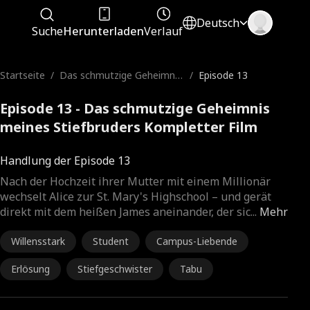
Deutsch
Suche
Herunterladen
Verlauf
Startseite
/
Das schmutzige Geheimnis
/
Episode 13
meines Stiefbruders
Episode 13 - Das schmutzige Geheimnis
meines Stiefbruders Kompletter Film
Handlung der Episode 13
Nach der Hochzeit ihrer Mutter mit einem Millionär
wechselt Alice zur St. Mary's Highschool – und gerät
direkt mit dem heißen James aneinander, der sic
...
Mehr
Willensstark
Student
Campus-Liebende
Erlösung
Stiefgeschwister
Tabu