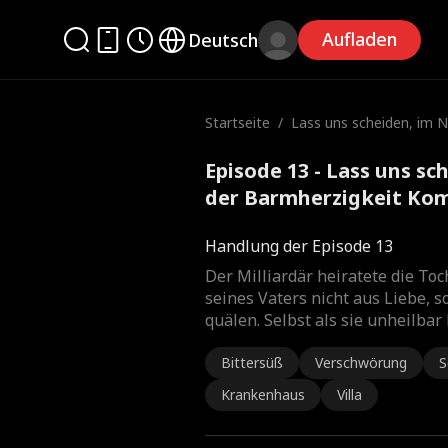
Aufladen
Deutsch
Startseite
/
Lass uns scheiden, im 
en der Barmherzigkeit
Episode 13 - Lass uns s
der Barmherzigkeit Kom
Handlung der Episode 13
Der Milliardär heiratete die To
seines Vaters nicht aus Liebe, 
quälen. Selbst als sie unheilbar
Bittersüß
Verschwörung
S
Krankenhaus
Villa