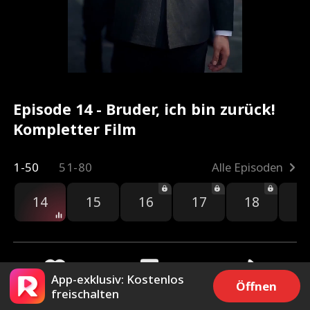
Episode 14 - Bruder, ich bin zurück!
Kompletter Film
1-50
51-80
Alle Episoden
14
15
16
17
18
1
App-exklusiv: Kostenlos
Öffnen
freischalten
1.9k
1.1k
Teilen