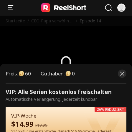
Startseite
/
CEO-Papa verwöhnt
/
Episode 14
seine Frau liebevoll
Preis
:
60
Guthaben
:
0
Dies ist eine kostenpflichtige
VIP: Alle Serien kostenlos freischalten
Episode. Bitte entsperren, um
Automatische Verlängerung. Jederzeit kündbar.
weiterzusehen.
26% REDUZIERT
VIP-Woche
$
14.99
$
19.99
60
Jetzt entsperren
$14.99 für die erste Woche, danach $19.99/Woche. Jederzeit