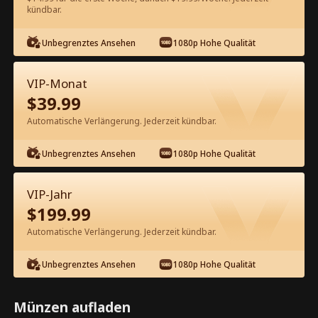
kündbar.
Kostenlos in der App ansehen
Unbegrenztes Ansehen
1080p Hohe Qualität
VIP-Monat
$
39.99
Automatische Verlängerung. Jederzeit kündbar.
Unbegrenztes Ansehen
1080p Hohe Qualität
Episode 14 - CEO-Papa verwöhnt
seine Frau liebevoll Kompletter Film
VIP-Jahr
$
199.99
1-50
51-78
Alle Episoden
Automatische Verlängerung. Jederzeit kündbar.
14
15
16
17
18
1
Unbegrenztes Ansehen
1080p Hohe Qualität
Münzen aufladen