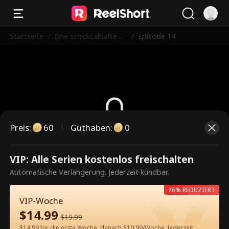
Startseite
/
Eine schicksalhafte B
/
Episode 14
egegnung
Preis
:
60
Guthaben
:
0
Dies ist eine kostenpflichtige
VIP: Alle Serien kostenlos freischalten
Episode. Bitte entsperren, um
Automatische Verlängerung. Jederzeit kündbar.
weiterzusehen.
26% REDUZIERT
VIP-Woche
$
14.99
$
19.99
60
Jetzt entsperren
$14.99 für die erste Woche, danach $19.99/Woche. Jederzeit