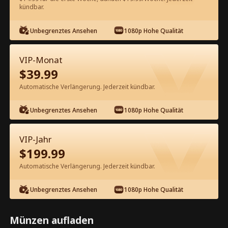
kündbar.
Kostenlos in der App ansehen
Unbegrenztes Ansehen
1080p Hohe Qualität
VIP-Monat
$
39.99
Automatische Verlängerung. Jederzeit kündbar.
Unbegrenztes Ansehen
1080p Hohe Qualität
Episode 14 - Eine schicksalhafte
Begegnung Kompletter Film
VIP-Jahr
$
199.99
0-49
50-70
Alle Episoden
Automatische Verlängerung. Jederzeit kündbar.
14
15
16
17
18
1
Unbegrenztes Ansehen
1080p Hohe Qualität
Münzen aufladen