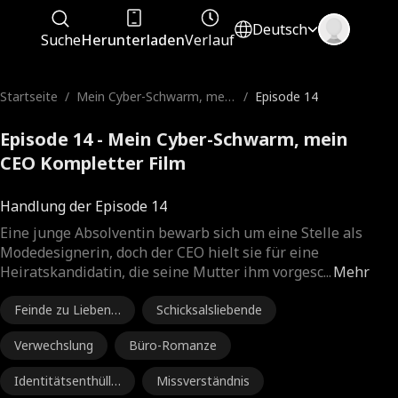
Deutsch
Suche
Herunterladen
Verlauf
Startseite
/
Mein Cyber-Schwarm, mein
/
Episode 14
CEO
Episode 14 - Mein Cyber-Schwarm, mein
CEO Kompletter Film
Handlung der Episode 14
Eine junge Absolventin bewarb sich um eine Stelle als
Modedesignerin, doch der CEO hielt sie für eine
Heiratskandidatin, die seine Mutter ihm vorgesc
...
Mehr
Feinde zu Liebend
Schicksalsliebende
en
Verwechslung
Büro-Romanze
Identitätsenthüllu
Missverständnis