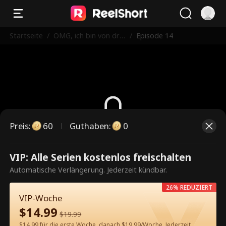
Startseite
/
OMG, ich bin von drei
/
Episode 14
Prinzen umgeben
Preis
:
60
Guthaben
:
0
Dies ist eine kostenpflichtige
VIP: Alle Serien kostenlos freischalten
Episode. Bitte entsperren, um
Automatische Verlängerung. Jederzeit kündbar.
weiterzusehen.
26% REDUZIERT
VIP-Woche
$
14.99
$
19.99
60
Jetzt entsperren
$14.99 für die erste Woche, danach $19.99/Woche. Jederzeit