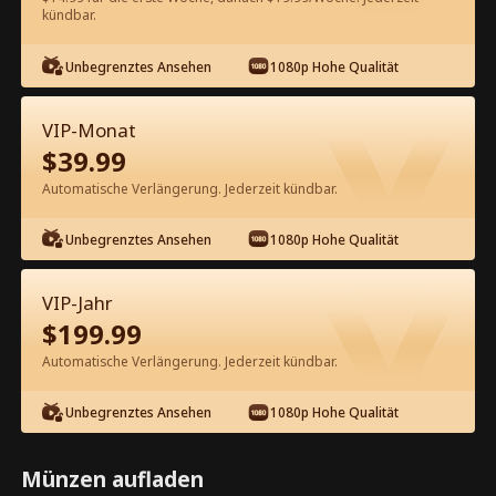
kündbar.
Kostenlos in der App ansehen
Unbegrenztes Ansehen
1080p Hohe Qualität
VIP-Monat
$
39.99
Automatische Verlängerung. Jederzeit kündbar.
Unbegrenztes Ansehen
1080p Hohe Qualität
Episode 14 - OMG, ich bin von drei
Prinzen umgeben Kompletter Film
VIP-Jahr
$
199.99
0-49
50-75
Alle Episoden
Automatische Verlängerung. Jederzeit kündbar.
14
15
16
17
18
1
Unbegrenztes Ansehen
1080p Hohe Qualität
Münzen aufladen