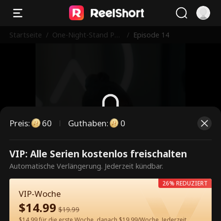
Startseite
/
One-Night-Stand Pap
/
Episode 14
a ist ein CEO
Preis
:
60
Guthaben
:
0
Dies ist eine kostenpflichtige
VIP: Alle Serien kostenlos freischalten
Episode. Bitte entsperren, um
Automatische Verlängerung. Jederzeit kündbar.
weiterzusehen.
26% REDUZIERT
VIP-Woche
$
14.99
$
19.99
60
Jetzt entsperren
$14.99 für die erste Woche, danach $19.99/Woche. Jederzeit