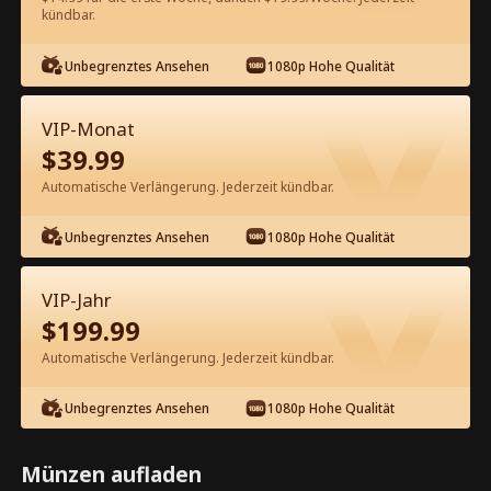
kündbar.
Kostenlos in der App ansehen
Unbegrenztes Ansehen
1080p Hohe Qualität
VIP-Monat
$
39.99
Automatische Verlängerung. Jederzeit kündbar.
Unbegrenztes Ansehen
1080p Hohe Qualität
Episode 14 - One-Night-Stand Papa
ist ein CEO Kompletter Film
VIP-Jahr
$
199.99
1-50
51-100
Alle Episoden
Automatische Verlängerung. Jederzeit kündbar.
14
15
16
17
18
1
Unbegrenztes Ansehen
1080p Hohe Qualität
Münzen aufladen