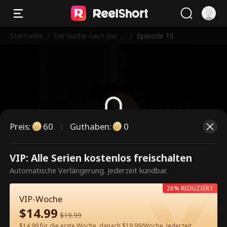
Startseite
/
Die Suche nach der v
/
Episode 15
erlorenen Liebe
Preis
:
60
Guthaben
:
0
Dies ist eine kostenpflichtige
VIP: Alle Serien kostenlos freischalten
Episode. Bitte entsperren, um
Automatische Verlängerung. Jederzeit kündbar.
weiterzusehen.
26% REDUZIERT
VIP-Woche
$
14.99
$
19.99
60
Jetzt entsperren
$14.99 für die erste Woche, danach $19.99/Woche. Jederzeit