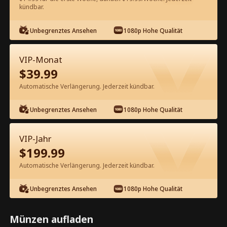
kündbar.
Kostenlos in der App ansehen
Unbegrenztes Ansehen
1080p Hohe Qualität
VIP-Monat
$
39.99
Automatische Verlängerung. Jederzeit kündbar.
Unbegrenztes Ansehen
1080p Hohe Qualität
Episode 15 - Die Suche nach der
verlorenen Liebe Kompletter Film
VIP-Jahr
$
199.99
1-50
51-100
101-105
Alle Episoden
Automatische Verlängerung. Jederzeit kündbar.
15
16
17
18
19
2
Unbegrenztes Ansehen
1080p Hohe Qualität
Münzen aufladen