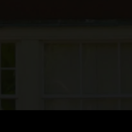
Preis
:
60
Guthaben
:
0