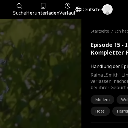
Deutsch
Suche
Herunterladen
Verlauf
Startseite
/
Ich ha
Episode 15 -
Kompletter 
Handlung der Epi
Raina „Smith“ Li
verlassen, nachd
bei ihrer Geburt v
Modern
Woh
Hotel
Herre