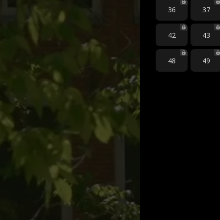
36
37
42
43
48
49